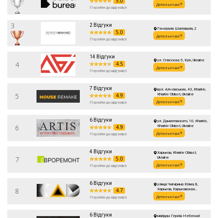
5.0
Детальніше
Перейти до відгуків
3
2 Відгуки
Генерала Шаповала, 2
5.0
Детальніше
Перейти до відгуків
14 Відгуки
ул. Спасская, 5, Kyiv, Ukraine
4
4.5
Детальніше
Перейти до відгуків
7 Відгуки
вул. Алчевських, 43, Kharkiv,
5
4.9
Kharkiv Oblast, Ukraine
Детальніше
Перейти до відгуків
6 Відгуки
ул. Данилевского, 10, Kharkiv,
6
4.9
Kharkiv Oblast, Ukraine
Детальніше
Перейти до відгуків
4 Відгуки
Харьков, Kharkiv Oblast,
7
5.0
Ukraine
Детальніше
Перейти до відгуків
6 Відгуки
улица Чигирина Юлия, 8,
8
4.7
Харьков, Харьковская
область, Украина
Детальніше
Перейти до відгуків
6 Відгуки
майдан Героїв Небесної