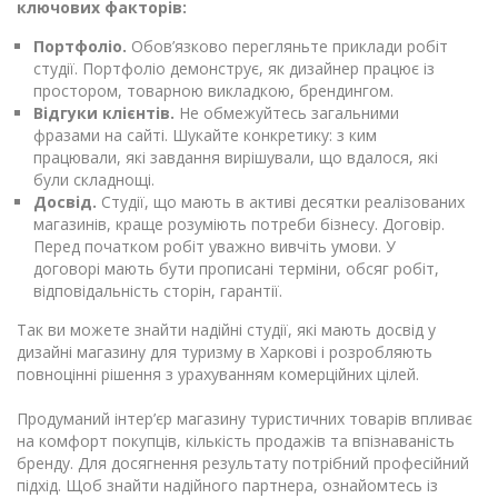
ключових факторів:
Портфоліо.
Обов’язково перегляньте приклади робіт
студії. Портфоліо демонструє, як дизайнер працює із
простором, товарною викладкою, брендингом.
Відгуки клієнтів.
Не обмежуйтесь загальними
фразами на сайті. Шукайте конкретику: з ким
працювали, які завдання вирішували, що вдалося, які
були складнощі.
Досвід.
Студії, що мають в активі десятки реалізованих
магазинів, краще розуміють потреби бізнесу. Договір.
Перед початком робіт уважно вивчіть умови. У
договорі мають бути прописані терміни, обсяг робіт,
відповідальність сторін, гарантії.
Так ви можете знайти надійні студії, які мають досвід у
дизайні магазину для туризму в Харкові і розробляють
повноцінні рішення з урахуванням комерційних цілей.
Продуманий інтер’єр магазину туристичних товарів впливає
на комфорт покупців, кількість продажів та впізнаваність
бренду. Для досягнення результату потрібний професійний
підхід. Щоб знайти надійного партнера, ознайомтесь із