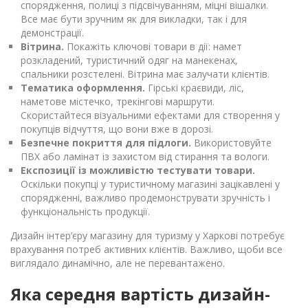
спорядження, полиці з підсвічуванням, міцні вішалки.
Все має бути зручним як для викладки, так і для
демонстрації.
Вітрина.
Покажіть ключові товари в дії: намет
розкладений, туристичний одяг на манекенах,
спальники розстелені. Вітрина має залучати клієнтів.
Тематика оформлення.
Гірські краєвиди, ліс,
наметове містечко, трекінгові маршрути.
Скористайтеся візуальними ефектами для створення у
покупців відчуття, що вони вже в дорозі.
Безпечне покриття для підлоги.
Використовуйте
ПВХ або ламінат із захистом від стирання та вологи.
Експозиції із можливістю тестувати товари.
Оскільки покупці у туристичному магазині зацікавлені у
спорядженні, важливо продемонструвати зручність і
функціональність продукції.
Дизайн інтер’єру магазину для туризму у Харкові потребує
врахування потреб активних клієнтів. Важливо, щоби все
виглядало динамічно, але не перевантажено.
Яка середня вартість дизайн-