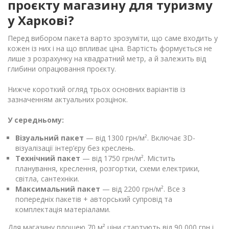
проєкту магазину для туризму
у Харкові?
Перед вибором пакета варто зрозуміти, що саме входить у
кожен із них і на що впливає ціна. Вартість формується не
лише з розрахунку на квадратний метр, а й залежить від
глибини опрацювання проєкту.
Нижче короткий огляд трьох основних варіантів із
зазначенням актуальних розцінок.
У середньому:
Візуальний пакет
— від 1300 грн/м². Включає 3D-
візуалізації інтер’єру без креслень.
Технічний пакет
— від 1750 грн/м². Містить
планування, креслення, розгортки, схеми електрики,
світла, сантехніки.
Максимальний пакет
— від 2200 грн/м². Все з
попередніх пакетів + авторський супровід та
комплектація матеріалами.
Для магазину площею 70 м² ціни стартують від 90 000 грн і