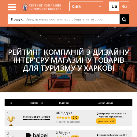
Київ
Ua
Ru
Пошук:
РЕЙТИНГ КОМПАНІЙ З ДИЗАЙНУ
ІНТЕР'ЄРУ МАГАЗИНУ ТОВАРІВ
ДЛЯ ТУРИЗМУ У ХАРКОВІ
№
Компанія
Відгуки
Детальніше
1
40 Відгуки
улица Чернышевская, 13,
5.0
Харьков, Харьковская
область, Украина
Детальніше
Перейти до відгуків
2
3 Відгуки
Казимира Малевича, 86п