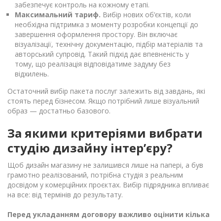
забезпечує контроль на кожному етапі.
Максимальний тариф.
Вибір нових об’єктів, коли
необхідна підтримка з моменту розробки концепції до
завершення оформлення простору. Він включає
візуалізації, технічну документацію, підбір матеріалів та
авторський супровід. Такий підхід дає впевненість у
тому, що реалізація відповідатиме задуму без
відхилень.
Остаточний вибір пакета послуг залежить від завдань, які
стоять перед бізнесом. Якщо потрібний лише візуальний
образ — достатньо базового.
За якими критеріями вибрати
студію дизайну інтер’єру?
Щоб дизайн магазину не залишився лише на папері, а був
грамотно реалізований, потрібна студія з реальним
досвідом у комерційних проєктах. Вибір підрядника впливає
на все: від термінів до результату.
Перед укладанням договору важливо оцінити кілька