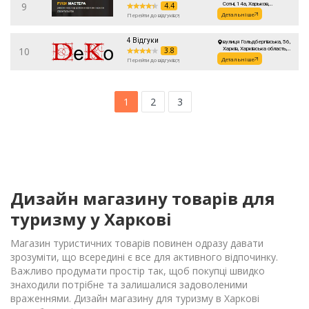
9
4.4
Сотні, 14а, Харьков,
Харьковская область, Украина
Детальніше
Перейти до відгуків
4 Відгуки
вулиця Гольдбергівська, 56,
10
3.8
Харків, Харківська область,
Украина
Детальніше
Перейти до відгуків
1
2
3
Дизайн магазину товарів для
туризму у Харкові
Магазин туристичних товарів повинен одразу давати
зрозуміти, що всередині є все для активного відпочинку.
Важливо продумати простір так, щоб покупці швидко
знаходили потрібне та залишалися задоволеними
враженнями. Дизайн магазину для туризму в Харкові