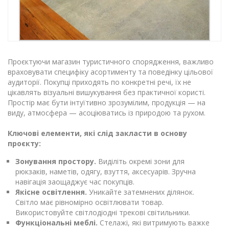
Проєктуючи магазин туристичного спорядження, важливо
враховувати специфіку асортименту та поведінку цільової
аудиторії. Покупці приходять по конкретні речі, їх не
цікавлять візуальні вишукування без практичної користі.
Простір має бути інтуїтивно зрозумілим, продукція — на
виду, атмосфера — асоціюватись із природою та рухом.
Ключові елементи, які слід закласти в основу
проєкту:
Зонування простору.
Виділіть окремі зони для
рюкзаків, наметів, одягу, взуття, аксесуарів. Зручна
навігація заощаджує час покупців.
Якісне освітлення.
Уникайте затемнених ділянок.
Світло має рівномірно освітлювати товар.
Використовуйте світлодіодні трекові світильники.
Функціональні меблі.
Стелажі, які витримують важке