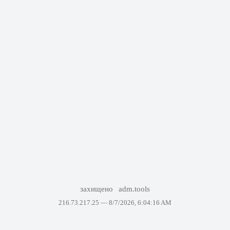
захищено
adm.tools
216.73.217.25 —
8/7/2026, 6:04:16 AM