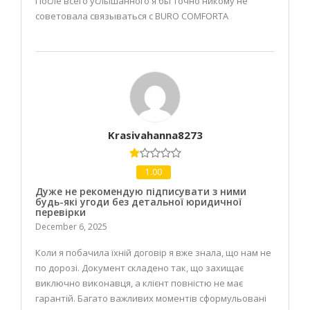
После всего услышанного я бы точно никому не
советовала связываться с BURO COMFORTA
Krasivahanna8273
1.00
Дуже не рекомендую підписувати з ними
будь-які угоди без детальної юридичної
перевірки
December 6, 2025
Коли я побачила їхній договір я вже знала, що нам не
по дорозі. Документ складено так, що захищає
виключно виконавця, а клієнт повністю не має
гарантій. Багато важливих моментів сформульовані