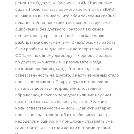
ремонте в Одессе, на Вильямса, в ЖК «Таировские
Сады». После так называемого «ремонта» от БЮРО
КОМФОРТА выяснилось, что обои поклеены крайне
некачественно, электрика выполнена с грубыми
ошибками и без должного контроля. Но самое
неприятное открылось позже — когда начали
разбираться с документами. Оказалось, что работы
были разбиты на два разных договора с разными
ФОПами: по одному договору — черновые работы,
по другому — чистовые. В результате, когда
возникли проблемы, каждый перекладывал
ответственность на другого, и найти виновных стало
просто невозможно. Подруга долго и терпеливо
пыталась добиться исправлений, постоянно
обращалась, просила переделать явные недочёты,
но всё это оказалось безрезультатно. Реакции —
ноль, ответственности — ноль. Олег муж Валерии
просто не брал телефон. В итоге большую часть
недоделок и ошибок им пришлось исправлять уже
самостоятельно, за свои деньги и своими силами.