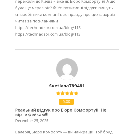
переїхали до Києва – вже як Бюро Комфорту 😁 А що
буде ще через рік? 🙈 Усі позитивні відгуки пишуть
співробітники компанії всю правду про цих шахраїв
читає за посиланнями
https://technadzor.com.ua/blog/118
https://technadzor.com.ua/blog/113
Svetlana789481
5.00
Реальний відгук про Бюро Комфорту!!! Не
вірте фейкам!!!
December 25, 2025
Валерія, Бюро Комфорту — ви найкращі!!! Той бруд,