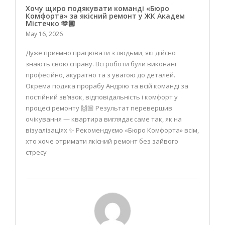
Хочу щиро подякувати команді «Бюро
Комфорта» за якісний ремонт у ЖК Академ
Містечко 🫶🏼
May 16, 2026
Дуже приємно працювати з людьми, які дійсно
знають свою справу. Всі роботи були виконані
професійно, акуратно та з увагою до деталей.
Окрема подяка прорабу Андрію та всій команді за
постійний зв’язок, відповідальність і комфорт у
процесі ремонту 🙌🏼 Результат перевершив
очікування — квартира виглядає саме так, як на
візуалізаціях ✨ Рекомендуємо «Бюро Комфорта» всім,
хто хоче отримати якісний ремонт без зайвого
стресу