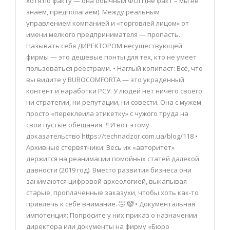
хотя по факту — она обычный ФОП (не факт – мы не
знаем, предполагаем). Между реальным
управлением компанией и «торговлей лицом» от
имени мелкого предпринимателя — пропасть.
Называть себя ДИРЕКТОРОМ несуществующей
фирмы — это дешевые понты для тех, кто не умеет
пользоваться реестрами. • Наглый копипаст: Всё, что
вы видите у BUROCOMFORTA — это украденный
контент и наработки РСУ. У людей нет ничего своего:
ни стратегии, ни репутации, ни совести. Она с мужем
просто «переклеила этикетку» с чужого труда на
свои пустые обещания. ‼️ И вот этому
доказательство https://technadzor.com.ua/blog/118 •
Архивные стервятники: Весь их «авторитет»
держится на реанимации помойных статей далекой
давности (2019 год). Вместо развития бизнеса они
занимаются цифровой археологией, выкапывая
старые, проплаченные заказухи, чтобы хоть как-то
привлечь к себе внимание. 🤣 🤡 • Документальная
импотенция: Попросите у них приказ о назначении
директора или документы на фирму «Бюро