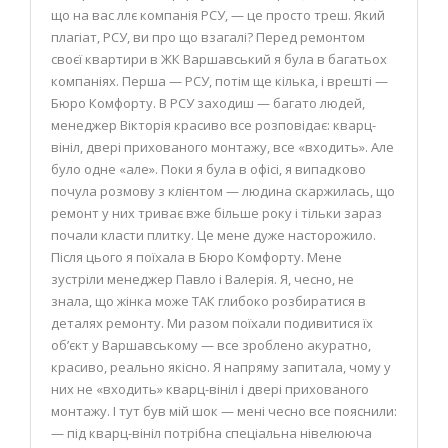
що на вас ллє компанія РСУ, — це просто треш. Який
плагіат, РСУ, ви про що взагалі? Перед ремонтом
своєї квартири в ЖК Варшавський я була в багатьох
компаніях. Перша — РСУ, потім ще кілька, і врешті —
Бюро Комфорту. В РСУ заходиш — багато людей,
менеджер Вікторія красиво все розповідає: кварц-
вініл, двері прихованого монтажу, все «входить». Але
було одне «але». Поки я була в офісі, я випадково
почула розмову з клієнтом — людина скаржилась, що
ремонт у них триває вже більше року і тільки зараз
почали класти плитку. Це мене дуже насторожило.
Після цього я поїхала в Бюро Комфорту. Мене
зустріли менеджер Павло і Валерія. Я, чесно, не
знала, що жінка може ТАК глибоко розбиратися в
деталях ремонту. Ми разом поїхали подивитися їх
об’єкт у Варшавському — все зроблено акуратно,
красиво, реально якісно. Я напряму запитала, чому у
них не «входить» кварц-вініл і двері прихованого
монтажу. І тут був мій шок — мені чесно все пояснили:
— під кварц-вініл потрібна спеціальна нівелююча