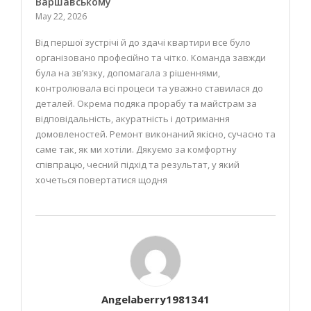
Варшавському
May 22, 2026
Від першої зустрічі й до здачі квартири все було
організовано професійно та чітко. Команда завжди
була на зв’язку, допомагала з рішеннями,
контролювала всі процеси та уважно ставилася до
деталей. Окрема подяка прорабу та майстрам за
відповідальність, акуратність і дотримання
домовленостей. Ремонт виконаний якісно, сучасно та
саме так, як ми хотіли. Дякуємо за комфортну
співпрацю, чесний підхід та результат, у який
хочеться повертатися щодня
Angelaberry1981341