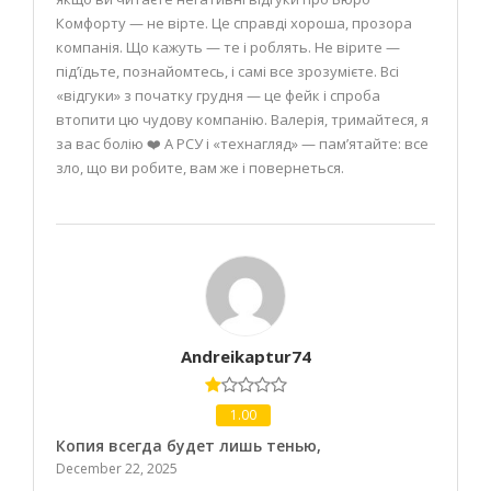
Комфорту — не вірте. Це справді хороша, прозора
компанія. Що кажуть — те і роблять. Не вірите —
під’їдьте, познайомтесь, і самі все зрозумієте. Всі
«відгуки» з початку грудня — це фейк і спроба
втопити цю чудову компанію. Валерія, тримайтеся, я
за вас болію ❤️ А РСУ і «технагляд» — пам’ятайте: все
зло, що ви робите, вам же і повернеться.
Andreikaptur74
1.00
Копия всегда будет лишь тенью,
December 22, 2025