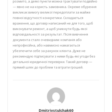
розмито, а деякі пункти можна трактувати подвійно
— явно не на користь замовника. Окреме обурення
викликає вимогу великої передоплати за майже
повної відсутності конкретики. Складається
враження, що договір написаний не для того, щоб
виконувати ремонт, а щоб уникнути будь-якої
відповідальності за результат. Після вивчення
документа стало очевидним: компанія або
непрофесійна, або навмисно намагається
убезпечити себе за рахунок клієнта. Дуже не
рекомендую підписувати з ними будь-які угоди без
детальної юридичної перевірки. Такий договір —
прямий шлях до проблем та втрати грошей.
Dmitriystulchak60