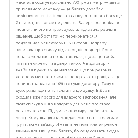
маса, яка коштує приблизно 700 грн за метр; — двері
прихованого монтажу — це багато доробок:
вирівнювання зі стіною, а в санвузлі з іншого боку ще
й плитка, що зовсім не дешево. Валерія розповіла всі
нюанси, нічого не приховувала, підказала реальні
рішення. Щоб остаточно переконатися, я
подзвонила менеджеру РСУ Вікторії і напряму
запитала про стяжку під кварц-вініл і двері. Вона
почала «юлити», а потім зізналася, що за це треба
платити окремо. І за двері також. А в договорі я
знайшла пункт 8.6, де написано, що при розриві
договору мені не тільки не повертають гроші, а я ще
повинна заплатити 10% від суми договору. Тому я
дуже рада, що не попалася на цю вудку. В Дар я
сходила вже просто для власного заспокоєння, але
після спілкування з Валерією для мене все стало
остаточно ясно. Підсумок: квартиру зробили за 4
місяці. Комунікація з командою миттєва — телеграм-
група, всі на зв’язку. Я навіть не помітила, як ремонт
закінчився. Пишу так багато, бо хочу сказати людям:
якщо ви читаєте негативні відгуки про Бюро