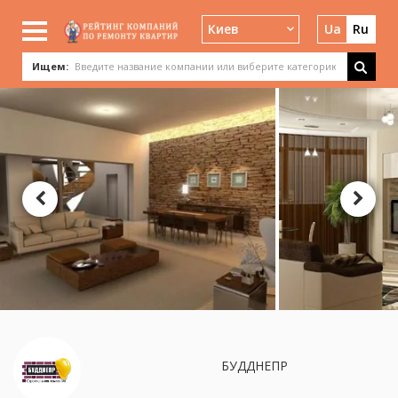
Киев
Ua
Ru
Ищем:
БУДДНЕПР