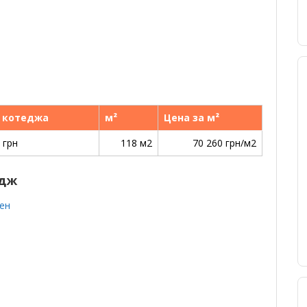
 котеджа
м²
Цена за м²
 грн
118 м2
70 260 грн/м2
йдж
ен