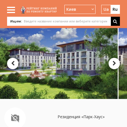
Киев
Ua
Ru
Ищем:
Резиденция «Парк-Хаус»