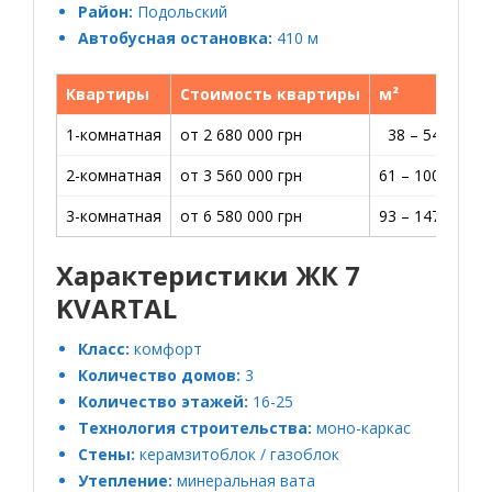
Район:
Подольский
Автобусная остановка:
410 м
Квартиры
Стоимость квартиры
м²
1-комнатная
от 2 680 000 грн
38 – 54 м2
6
2-комнатная
от 3 560 000 грн
61 – 100 м2
5
3-комнатная
от 6 580 000 грн
93 – 147 м2
5
Характеристики ЖК 7
KVARTAL
Класс:
комфорт
Количество домов:
3
Количество этажей:
16-25
Технология строительства:
моно-каркас
Стены:
керамзитоблок / газоблок
Утепление:
минеральная вата