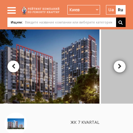
Киев
Ua
Ru
Ищем:
ЖК 7 KVARTAL