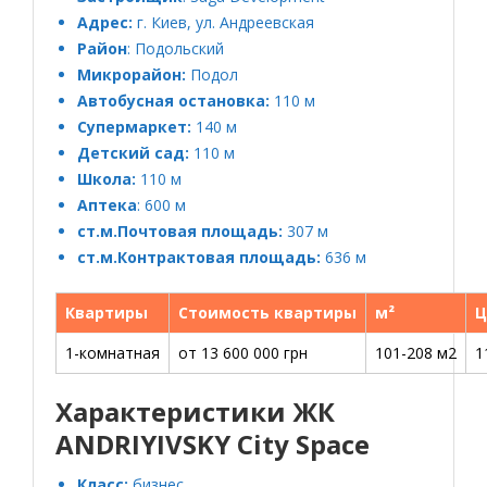
Адрес:
г. Киев, ул. Андреевская
Район
: Подольский
Микрорайон:
Подол
Автобусная остановка:
110 м
Супермаркет:
140 м
Детский сад:
110 м
Школа:
110 м
Аптека
: 600 м
ст.м.Почтовая площадь:
307 м
ст.м.Контрактовая площадь:
636 м
Квартиры
Стоимость квартиры
м²
Ц
1-комнатная
от 13 600 000 грн
101-208 м2
1
Характеристики ЖК
ANDRIYIVSKY City Space
Класс:
бизнес