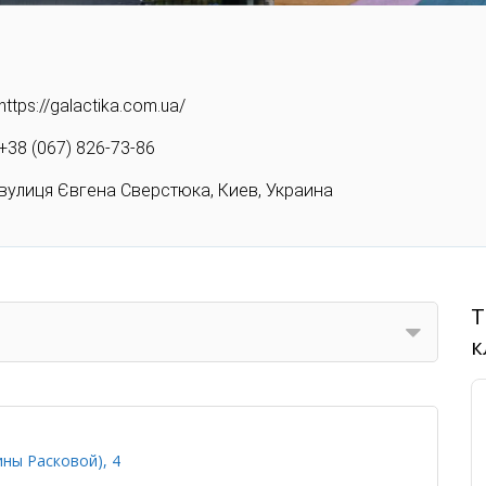
https://galactika.com.ua/
+38 (067) 826-73-86
вулиця Євгена Сверстюка, Киев, Украина
Т
к
ины Расковой), 4