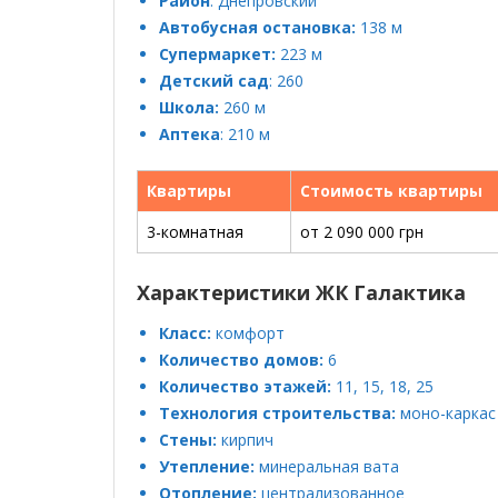
Район
: Днепровский
Автобусная остановка:
138 м
Супермаркет:
223 м
Детский сад
: 260
Школа:
260 м
Аптека
: 210 м
Квартиры
Стоимость квартиры
3-комнатная
от 2 090 000 грн
Характеристики ЖК Галактика
Класс:
комфорт
Количество домов:
6
Количество этажей:
11, 15, 18, 25
Технология строительства:
моно-каркас
Стены:
кирпич
Утепление:
минеральная вата
Отопление:
централизованное