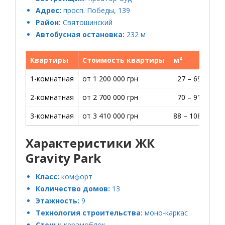
Адрес:
просп. Победы, 139
Район:
Святошинский
Автобусная остановка:
232 м
Квартиры
Стоимость квартиры
м²
1-комнатная
от 1 200 000 грн
27 – 69 м2
3
2-комнатная
от 2 700 000 грн
70 – 91 м2
3
3-комнатная
от 3 410 000 грн
88 – 108 м2
3
Характеристики ЖК
Gravity Park
Класс:
комфорт
Количество домов:
13
Этажность:
9
Технология строительства:
моно-каркас
Стены:
керамоблок