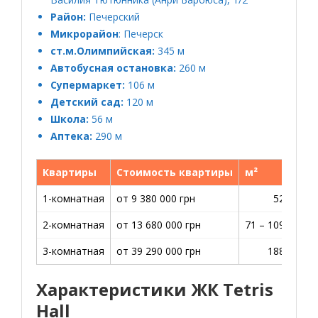
Район:
Печерский
Микрорайон
: Печерск
ст.м.Олимпийская:
345 м
Автобусная остановка:
260 м
Супермаркет:
106 м
Детский сад:
120 м
Школа:
56 м
Аптека:
290 м
Квартиры
Стоимость квартиры
м²
1-комнатная
от 9 380 000 грн
52 м2
1
2-комнатная
от 13 680 000 грн
71 – 109 м2
1
3-комнатная
от 39 290 000 грн
188 м2
Характеристики ЖК Tetris
Hall