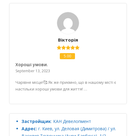
Вікторія
5.00
Хороші умови.
September 13, 2023
Чарівне місце!🥰 Як же приємно, що в нашому місті є
настільки хороші умови для життя! …
Застройщик
:
КАН Девелопмент
Адрес:
г. Киев, ул. Деловая (Димитрова) / ул.
Василия Тютюнника (Анри Барбюса), 1/2