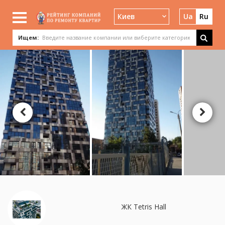
Киев
Ua
Ru
Ищем:
ЖК Tetris Hall