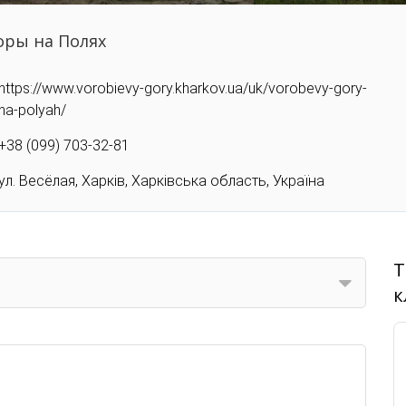
оры на Полях
https://www.vorobievy-gory.kharkov.ua/uk/vorobevy-gory-
na-polyah/
+38 (099) 703-32-81
ул. Весёлая, Харків, Харківська область, Україна
Т
к