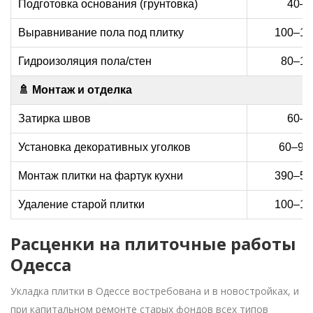
Подготовка основания (грунтовка)
40–7
Выравнивание пола под плитку
100–18
Гидроизоляция пола/стен
80–15
🚿 Монтаж и отделка
Затирка швов
60–8
Установка декоративных уголков
60–90 
Монтаж плитки на фартук кухни
390–55
Удаление старой плитки
100–15
Расценки на плиточные работы
Одесса
Укладка плитки в Одессе востребована и в новостройках, и
при капитальном ремонте старых фондов всех типов