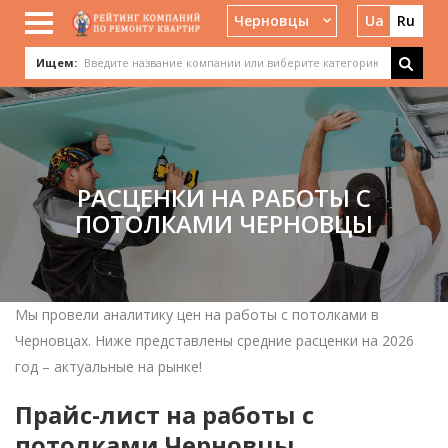
Черновцы
Ua
Ru
Ищем:
РАСЦЕНКИ НА РАБОТЫ С
ПОТОЛКАМИ ЧЕРНОВЦЫ
Мы провели аналитику цен на работы с потолками в
Черновцах. Ниже представлены средние расценки на 2026
год – актуальные на рынке!
Прайс-лист на работы с
потолками Черновцы