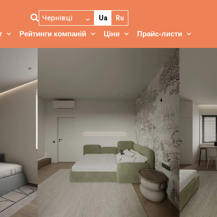
Чернівці
Ua
Ru
т
Рейтинги компаній
Ціни
Прайс-листи