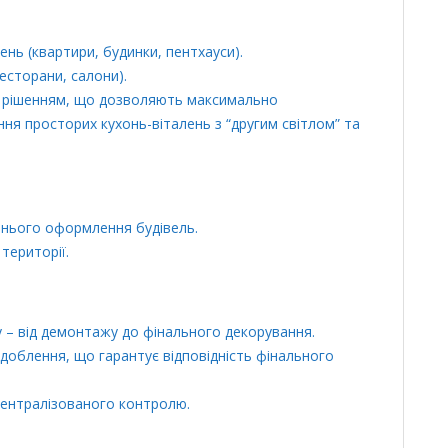
нь (квартири, будинки, пентхауси).
есторани, салони).
м рішенням, що дозволяють максимально
ня просторих кухонь-віталень з “другим світлом” та
шнього оформлення будівель.
території.
у – від демонтажу до фінального декорування.
доблення, що гарантує відповідність фінального
 централізованого контролю.