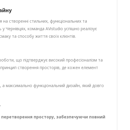
зайну
ься на створенні стильних, функціональних та
ь у Чернівцях, команда AVistudio успішно реалізує
маку та способу життя своїх клієнтів.
ї роботи, що підтверджує високий професіоналізм та
ть принцип створення просторів, де кожен елемент
, а максимально функціональний дизайн, який довго
г
о перетворення простору, забезпечуючи повний