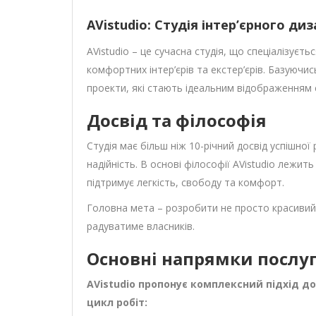
AVistudio: Студія інтер’єрного ди
AVistudio – це сучасна студія, що спеціалізуєт
комфортних інтер’єрів та екстер’єрів. Базуючис
проекти, які стають ідеальним відображенням с
Досвід та філософія
Студія має більш ніж 10-річний досвід успішно
надійність. В основі філософії AVistudio лежи
підтримує легкість, свободу та комфорт.
Головна мета – розробити не просто красивий
радуватиме власників.
Основні напрямки послу
AVistudio пропонує комплексний підхід д
цикл робіт: