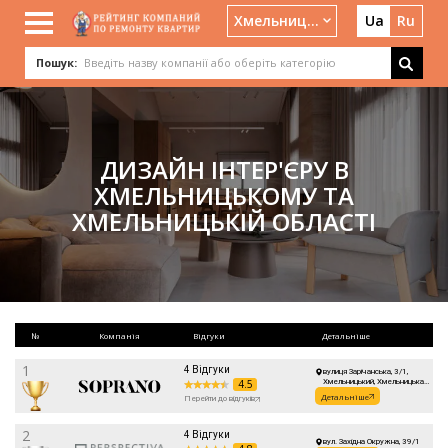
Хмельницький
Ua
Ru
Пошук:
ДИЗАЙН ІНТЕР'ЄРУ В
ХМЕЛЬНИЦЬКОМУ ТА
ХМЕЛЬНИЦЬКІЙ ОБЛАСТІ
№
Компанія
Відгуки
Детальніше
1
4 Відгуки
вулиця Зарічанська, 3/1,
4.5
Хмельницький, Хмельницька
область, Украина, 29000
Детальніше
Перейти до відгуків
2
4 Відгуки
вул. Західна Окружна, 39/1