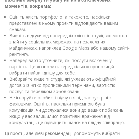
моментів, зокрема:
Оцініть якість портфоліо, а також те, наскільки
представлені в ньому проєкти відповідають вашим
смакам.
Вивчіть відгуки від попередніх клієнтів студії, які можна
знайти у соціальних мережах, на незалежних
майданчиках, наприклад Google Maps або нашому сайті-
рейтингу.
Наперед варто уточнити, які послуги включені у
вартість. Це дозволить серед кількох пропозицій
вибрати найвигіднішу для себе.
Вибирайте лише ті студії, які укладають офіційний
договір із чітко прописаними термінами, вартістю
послуг та переліком зобов'язань.
Не ігноруйте особисті відчуття під час зустрічі з
фахівцями. Оцініть, наскільки приємною була
комунікація, чи дослухалися вони до ваших побажань.
Якщо у вас залишилися позитивні враження від
консультації, це підвищить шанси на плідну співпрацю.
Ці прості, але дієві рекомендації допоможуть вибрати