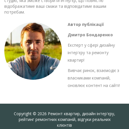
студію, яка зможе створити інтер'єр, що повністю
відображатиме ваші смаки та відповідатиме вашим
потребам.
Автор публікації
Дмитро Бондаренко
Експерт у сфері дизайну
інтер'єру та ремонту
квартир!
Вивчає ринок, взаємодіє з
власниками компаній,
оновлює контент на сайті!
Copyright © 2026 Ремонт квартир, дизайн інтер'єру,
рейтинг ремонтних компаній, відгуки реальних
клієнтів