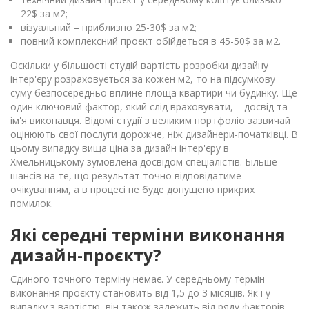
22$ за м2;
візуальний – приблизно 25-30$ за м2;
повний комплексний проєкт обійдеться в 45-50$ за м2.
Оскільки у більшості студій вартість розробки дизайну
інтер'єру розраховується за кожен м2, то на підсумкову
суму безпосередньо вплине площа квартири чи будинку. Ще
один ключовий фактор, який слід враховувати, – досвід та
ім'я виконавця. Відомі студії з великим портфоліо зазвичай
оцінюють свої послуги дорожче, ніж дизайнери-початківці. В
цьому випадку вища ціна за дизайн інтер'єру в
Хмельницькому зумовлена ​​досвідом спеціалістів. Більше
шансів на те, що результат точно відповідатиме
очікуванням, а в процесі не буде допущено прикрих
помилок.
Які середні терміни виконання
дизайн-проєкту?
Єдиного точного терміну немає. У середньому термін
виконання проєкту становить від 1,5 до 3 місяців. Як і у
випадку з вартістю, він також залежить від ряду факторів,