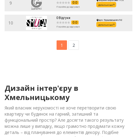
Верхня Берегова 11/2
9
0.0
Детальніше
Перейти до відгуків
0 Відгуки
вул. Грушевського 92
10
0.0
Детальніше
Перейти до відгуків
1
2
Дизайн інтер'єру в
Хмельницькому
Який власник нерухомості не хоче перетворити свою
квартиру чи будинок на гарний, затишний та
функціональний простір? Але досягти такого результату
можна лише у випадку, якщо грамотно продумати кожну
деталь – від планування до елементів декору. Подібне