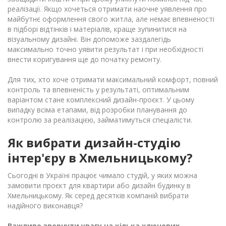
реалізації. Якщо хочеться отримати наочне уявлення про
майбутнє оформлення свого житла, але немає впевненості
в підборі відтінків і матеріалів, краще зупинитися на
візуальному дизайні. Він допоможе заздалегідь
максимально точно уявити результат і при необхідності
внести коригування ще до початку ремонту.
Для тих, хто хоче отримати максимальний комфорт, повний
контроль та впевненість у результаті, оптимальним
варіантом стане комплексний дизайн-проєкт. У цьому
випадку всіма етапами, від розробки планування до
контролю за реалізацією, займатимуться спеціалісти.
Як вибрати дизайн-студію
інтер'єру в Хмельницькому?
Сьогодні в Україні працює чимало студій, у яких можна
замовити проєкт для квартири або дизайн будинку в
Хмельницькому. Як серед десятків компаній вибрати
надійного виконавця?
Важливо звернути увагу на кілька ключових