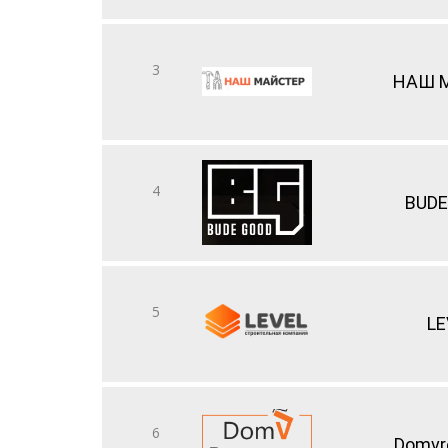
3
НАШ 
4
BUDE
5
LE
6
Domvr