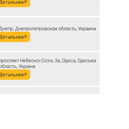
Детальнее
Днепр, Днепропетровская область, Украина
Детальнее
проспект Небесної Сотні, 3a, Одеса, Одеська
область, Україна
Детальнее
м. Киев, вул. Винстона Черчилля 42, офис 316
Детальнее