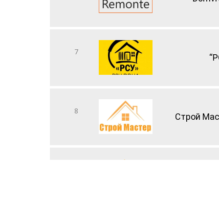
7
“Р
8
Строй Мас
9
RealStr