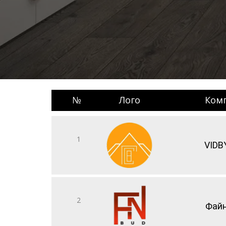
№
Лого
Ком
1
VIDB
2
Файн