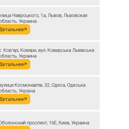
улица Навроцкого, 1а, Львов, Львовская
область, Украина
Детальнее
с. Ков'ярі, Ковяри, вул. Ковирська Львівська
область, Украина
Детальнее
вулиця Космонавтів, 32, Одеса, Одеська
область, Україна
Детальнее
Оболонский проспект, 16Е, Киев, Украина