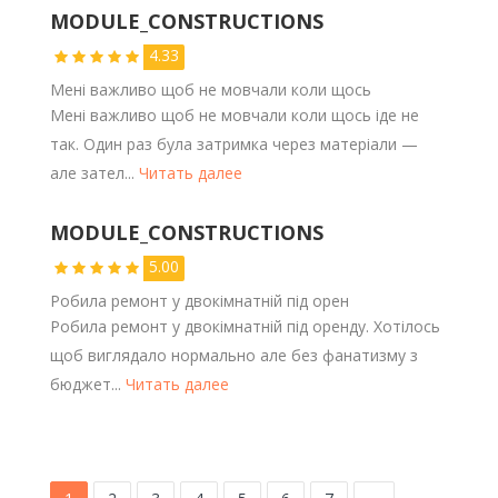
MODULE_CONSTRUCTIONS
4.33
Мені важливо щоб не мовчали коли щось
Мені важливо щоб не мовчали коли щось іде не
так. Один раз була затримка через матеріали —
але зател...
Читать далее
MODULE_CONSTRUCTIONS
5.00
Робила ремонт у двокімнатній під орен
Робила ремонт у двокімнатній під оренду. Хотілось
щоб виглядало нормально але без фанатизму з
бюджет...
Читать далее