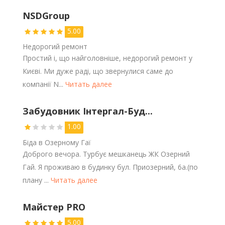
NSDGroup
5.00
Недорогий ремонт
Простий і, що найголовніше, недорогий ремонт у
Києві. Ми дуже раді, що звернулися саме до
компанії N...
Читать далее
Забудовник Інтергал-Буд...
1.00
Біда в Озерному Гаї
Доброго вечора. Турбує мешканець ЖК Озерний
Гай. Я проживаю в будинку бул. Приозерний, 6а.(по
плану ...
Читать далее
Майстер PRO
5.00