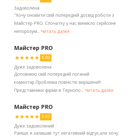
Задоволена
"Хочу оновити свій попередній досвід роботи з
Майстер PRO. Спочатку у нас виникло серйозне
непорозум...
Читать далее
Майстер PRO
5.00
Дуже задоволена
Доповнюю свій попередній поганий
коментар.Проблема повністю вирішена!!!
Представники фірми в Тернопо...
Читать далее
Майстер PRO
5.00
Дуже задоволений
Раніше я залишав тут негативний відгук,але хочу