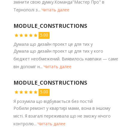
змінити свою думку.Команда"Мастер Про" в
Тернополі з...
Читать далее
MODULE_CONSTRUCTIONS
5.00
Думала що дизайн проект це для тих у
Думала що дизайн проект це для тих у кого
бюджет необмежений. Виявилось навпаки — саме
він допоміг н...
Читать далее
MODULE_CONSTRUCTIONS
5.00
Я розуміла що відбувається без постій
Робили ремонт у квартирі мами, вона в іншому
місті. Я взагалі переживала що не зможу нічого
контролю...
Читать далее