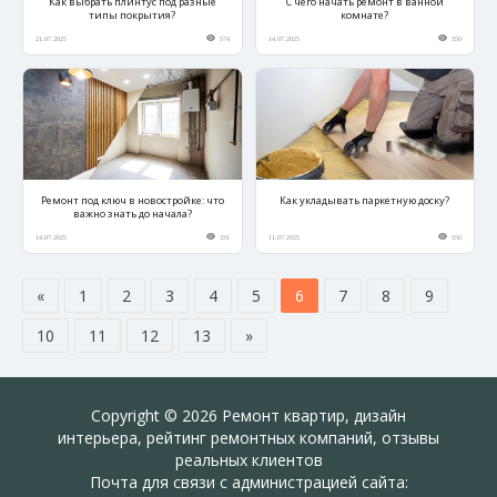
Как выбрать плинтус под разные
С чего начать ремонт в ванной
типы покрытия?
комнате?
21.07.2025
574
14.07.2025
350
Ремонт под ключ в новостройке: что
Как укладывать паркетную доску?
важно знать до начала?
14.07.2025
331
11.07.2025
550
«
1
2
3
4
5
6
7
8
9
10
11
12
13
»
Copyright © 2026 Ремонт квартир, дизайн
интерьера, рейтинг ремонтных компаний, отзывы
реальных клиентов
Почта для связи с администрацией сайта: