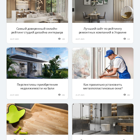
Самый доверенный онлайн-
Лучший сайт по рейтингу
рейтинг студий дизайна интерьера
ремонтных компаний в Украине
24.07.2025
149
24.07.2025
141
Перспективы приобретения
Как правильно установить
недвижимости на Бали
металлопластиковые окна?
23.07.2025
236
21.07.2025
482