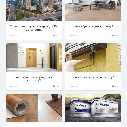
Сколько стоит купить квартиру в ЖК
Как выбрать паркетную доску?
Метрополис?
06.08.2025
505
05.08.2025
541
Как выбрать входную дверь в
Как правильно утеплить стену?
квартиру?
04.08.2025
625
01.08.2025
499