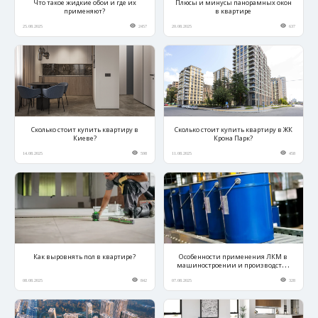
Что такое жидкие обои и где их
Плюсы и минусы панорамных окон
применяют?
в квартире
25.08.2025
2457
20.08.2025
637
Сколько стоит купить квартиру в
Сколько стоит купить квартиру в ЖК
Киеве?
Крона Парк?
14.08.2025
598
11.08.2025
458
Как выровнять пол в квартире?
Особенности применения ЛКМ в
машиностроении и производстве
техники
08.08.2025
842
07.08.2025
328