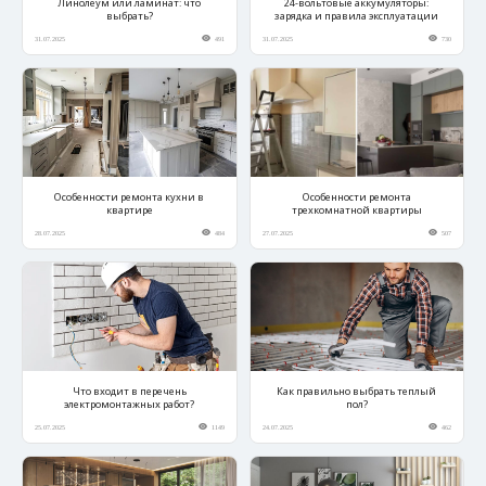
Линолеум или ламинат: что
24-вольтовые аккумуляторы:
выбрать?
зарядка и правила эксплуатации
31.07.2025
491
31.07.2025
730
Особенности ремонта кухни в
Особенности ремонта
квартире
трехкомнатной квартиры
28.07.2025
484
27.07.2025
507
Что входит в перечень
Как правильно выбрать теплый
электромонтажных работ?
пол?
25.07.2025
1149
24.07.2025
462