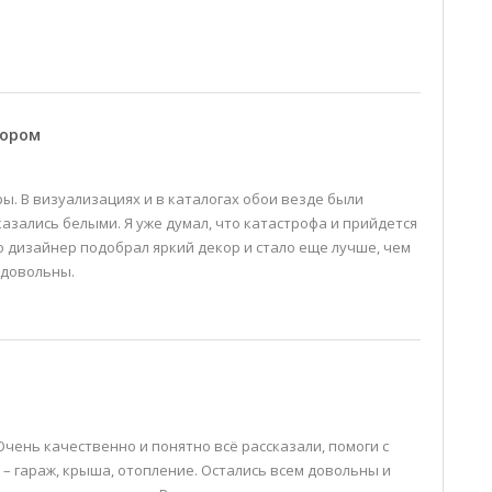
кором
ы. В визуализациях и в каталогах обои везде были
казались белыми. Я уже думал, что катастрофа и прийдется
о дизайнер подобрал яркий декор и стало еще лучше, чем
 довольны.
чень качественно и понятно всё рассказали, помоги с
– гараж, крыша, отопление. Остались всем довольны и