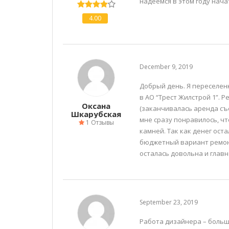
надеемся в этом году нач
4.00
December 9, 2019
Добрый день. Я переселен
в АО “Трест Жилстрой 1”. 
Оксана
(заканчивалась аренда съе
Шкарубская
мне сразу понравилось, чт
1 Отзывы
камней. Так как денег ост
бюджетный вариант ремонт
осталась довольна и главно
September 23, 2019
Работа дизайнера – большо