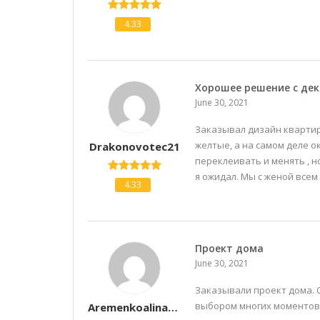
4.33
Хорошее решение с де
June 30, 2021
Заказывал дизайн квартир
желтые, а на самом деле о
Drakonovotec21
переклеивать и менять , н
я ожидал. Мы с женой всем
4.33
Проект дома
June 30, 2021
Заказывали проект дома. О
выбором многих моментов 
Aremenkoalina58152