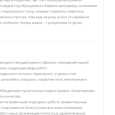
ртиру в Харькове, где 5 лет назад делала ремонт
 Каждый год обращаемся к Марине менеджеру за мелкими
у, перекрасить стену, клининг, поменять лампочки,
лконе и прочее. Нам еще ни разу за все это время не
о особенно теперь важно – с рождением 2х дочек.
зводила текущий ремонт офисных помещений нашей
нены следующие виды работ:
одвесного потолка «Армстронг», отделка стен
 шпаклёвка, покраска, покрытие пола линолеумом и
облюдением строительных норм и правил. На материалы
ты качества.
ается грамотным подходом к работе, внимательным
В ходе ремонта были учтены все наши пожелания.
абот наша организация полностью удовлетворена.