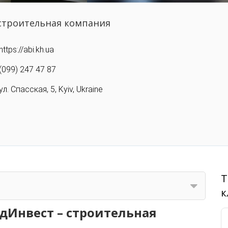
строительная компания
https://abi.kh.ua
(099) 247 47 87
ул. Спасская, 5, Kyiv, Ukraine
Т
к
дИнвест – строительная