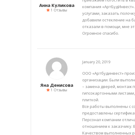
приезжаем погостить в ква
Анна Куликова
компания «АртБудИнвест».
1 Отзывы
услугами, заказать полочк
добавили остекление на ба
отказали в помощи, мне эт
Огромное спасибо.
January 20, 2019
ООО «Артбудинвест» прои
организации. Были выпол
Яна Денисова
– замена дверей, монтаж п
1 Отзывы
гипсокартонными листами,
плиткой.
Все работы выполнены с с
предоставлены сертифика
Персонал компании отлич
отношением к заказчику. 
Качеством выполненных р