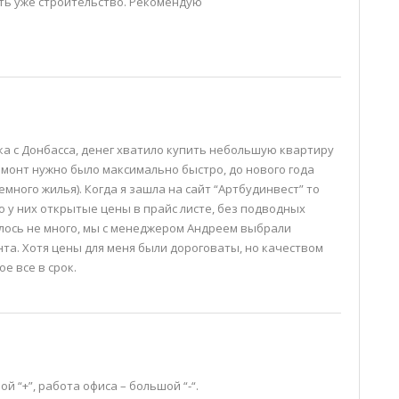
ать уже строительство. Рекомендую
ка с Донбасса, денег хватило купить небольшую квартиру
Ремонт нужно было максимально быстро, до нового года
много жилья). Когда я зашла на сайт “Артбудинвест” то
о у них открытые цены в прайс листе, без подводных
алось не много, мы с менеджером Андреем выбрали
а. Хотя цены для меня были дороговаты, но качеством
е все в срок.
й “+”, работа офиса – большой “-“.