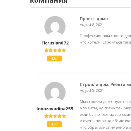
Проект дома
August 8, 2021
Профессионалы своего дела
что хотели. Строиться так
Ficruslan872
4.67
Строили дом. Ребята 
August 5, 2021
Мы строили дом с нуля с э
моменты, но скажу так. Че
Innazavadina255
если бы не технадзор ком
и очень понятно объясняе
4.67
что обратились именно в 