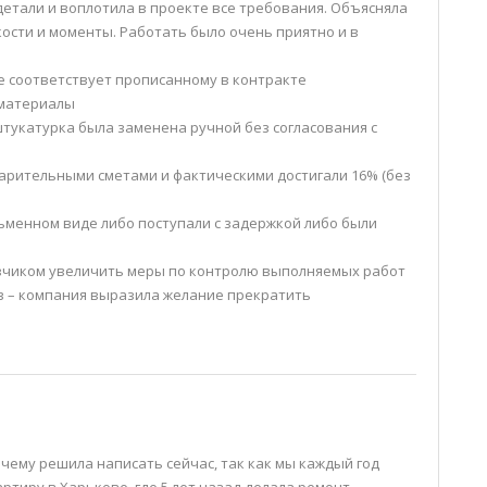
детали и воплотила в проекте все требования. Объясняла
кости и моменты. Работать было очень приятно и в
не соответствует прописанному в контракте
 материалы
тукатурка была заменена ручной без согласования с
арительными сметами и фактическими достигали 16% (без
сьменном виде либо поступали с задержкой либо были
.
азчиком увеличить меры по контролю выполняемых работ
в – компания выразила желание прекратить
чему решила написать сейчас, так как мы каждый год