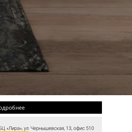
одробнее
БЦ «Лира», ул. Чернышевская, 13, офис 510