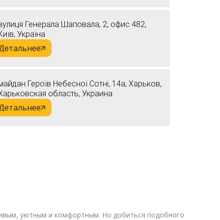
вулиця Генерала Шаповала, 2, офис 482,
Київ, Україна
Детальнее
майдан Героїв Небесної Сотні, 14а, Харьков,
Харьковская область, Украина
Детальнее
асивым, уютным и комфортным. Но добиться подобного