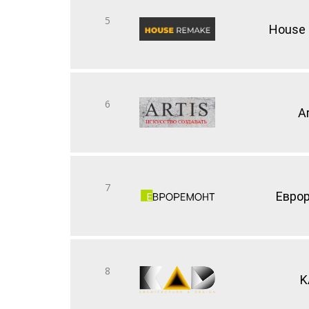
5
House
6
Ar
7
Евро
8
K