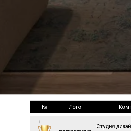
№
Лого
Ком
1
Студия дизай