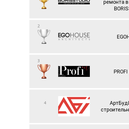
ремонта в
BORIS
2
EGO
3
PROFI
4
АртБуд
строительн