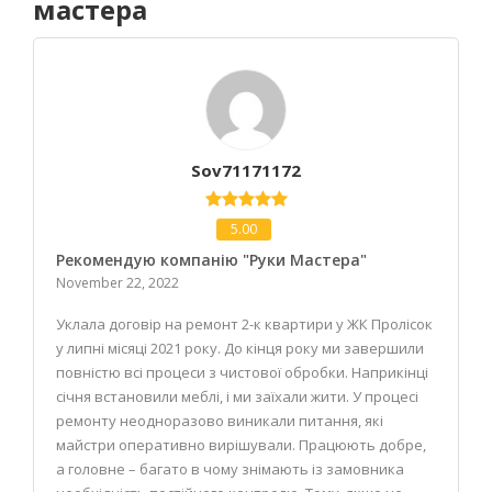
мастера
Sov71171172
5.00
Рекомендую компанію "Руки Мастера"
November 22, 2022
Уклала договір на ремонт 2-к квартири у ЖК Пролісок
у липні місяці 2021 року. До кінця року ми завершили
повністю всі процеси з чистової обробки. Наприкінці
січня встановили меблі, і ми заїхали жити. У процесі
ремонту неодноразово виникали питання, які
майстри оперативно вирішували. Працюють добре,
а головне – багато в чому знімають із замовника