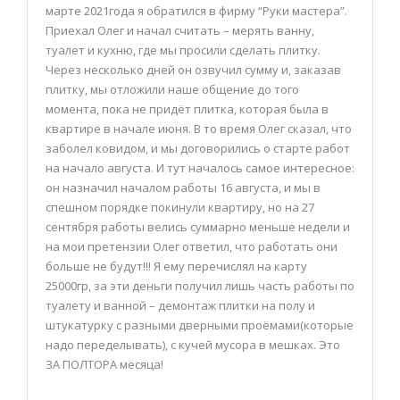
марте 2021года я обратился в фирму “Руки мастера”.
Приехал Олег и начал считать – мерять ванну,
туалет и кухню, где мы просили сделать плитку.
Через несколько дней он озвучил сумму и, заказав
плитку, мы отложили наше общение до того
момента, пока не придёт плитка, которая была в
квартире в начале июня. В то время Олег сказал, что
заболел ковидом, и мы договорились о старте работ
на начало августа. И тут началось самое интересное:
он назначил началом работы 16 августа, и мы в
спешном порядке покинули квартиру, но на 27
сентября работы велись суммарно меньше недели и
на мои претензии Олег ответил, что работать они
больше не будут!!! Я ему перечислял на карту
25000гр, за эти деньги получил лишь часть работы по
туалету и ванной – демонтаж плитки на полу и
штукатурку с разными дверными проёмами(которые
надо переделывать), с кучей мусора в мешках. Это
ЗА ПОЛТОРА месяца!