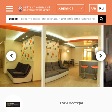
Харьков
Ua
Ru
Ищем:
Руки мастера