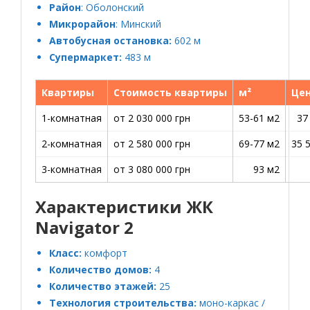
Район
: Оболонский
Микрорайон
: Минский
Автобусная остановка:
602 м
Супермаркет:
483 м
Квартиры
Стоимость квартиры
м²
Цен
1-комнатная
от 2 030 000 грн
53-61 м2
37
2-комнатная
от 2 580 000 грн
69-77 м2
35 
3-комнатная
от 3 080 000 грн
93 м2
Характеристики ЖК
Navigator 2
Класс:
комфорт
Количество домов:
4
Количество этажей:
25
Технология строительства:
моно-каркас /