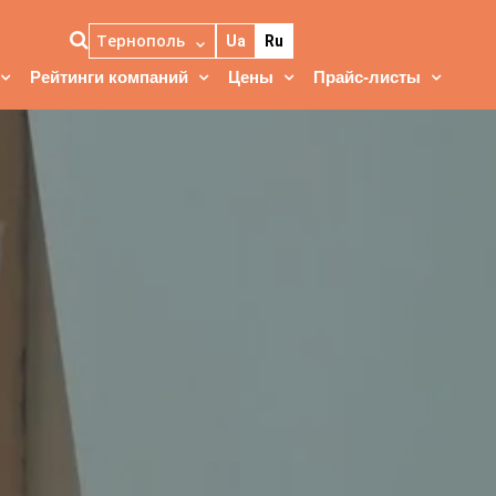
Тернополь
Ua
Ru
Рейтинги компаний
Цены
Прайс-листы