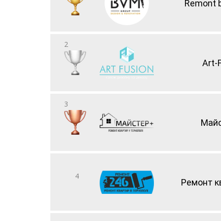
Remont 
2
Art-
3
Майс
4
Ремонт к