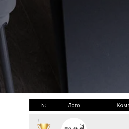
№
Лого
Ком
1