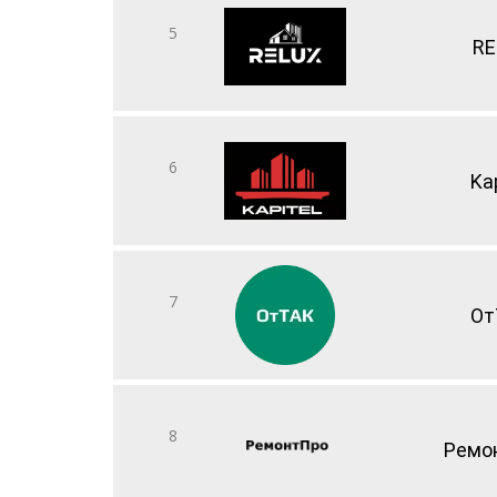
5
RE
6
Kap
7
Oт
8
Ремо