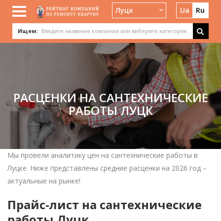
Луцк
Ua
Ru
Ищем:
РАСЦЕНКИ НА САНТЕХНИЧЕСКИЕ
РАБОТЫ ЛУЦК
Мы провели аналитику цен на сантехнические работы в
Луцке. Ниже представлены средние расценки на 2026 год –
актуальные на рынке!
Прайс-лист на сантехнические
работы Луцк