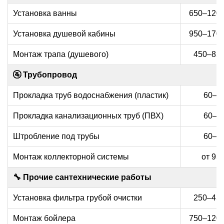
Установка ванны
650–1200
Установка душевой кабины
950–1700
Монтаж трапа (душевого)
450–850
🚰 Трубопровод
Прокладка труб водоснабжения (пластик)
60–12
Прокладка канализационных труб (ПВХ)
60–12
Штробление под трубы
60–12
Монтаж коллекторной системы
от 950
🔧 Прочие сантехнические работы
Установка фильтра грубой очистки
250–450
Монтаж бойлера
750–1200