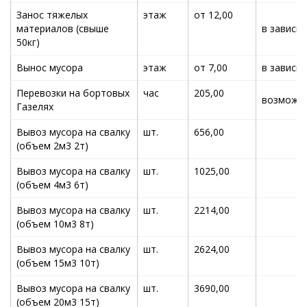
Занос тяжелых
этаж
от 12,00
материалов (свыше
в зависи
50кг)
Вынос мусора
этаж
от 7,00
в зависи
Перевозки на бортовых
час
205,00
возможна
Газелях
Вывоз мусора на свалку
шт.
656,00
(объем 2м3 2т)
Вывоз мусора на свалку
шт.
1025,00
(объем 4м3 6т)
Вывоз мусора на свалку
шт.
2214,00
(объем 10м3 8т)
Вывоз мусора на свалку
шт.
2624,00
(объем 15м3 10т)
Вывоз мусора на свалку
шт.
3690,00
(объем 20м3 15т)