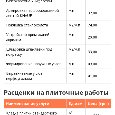
гипсокартона Унифлотом
Армировка перфорированной
м.п
37,00
лентой KNAUF
Поклейка стеклохолста
м2/м.п
74,00
Устройство примыканий
м.п
20,00
акрилом
Шлифовка шпаклевки под
м2/м.п
33,00
покраску
Формирование наружных углов
м.п
49,00
Выравнивание углов
м.п
41,00
перфоуголком
Расценки на плиточные работы
Наименование услуги
Ед.изм.
Цена (грн.)
Кладка плитки стандартного
м²