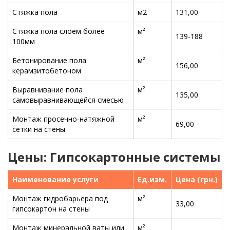
Стяжка пола
м2
131,00
Стяжка пола слоем более
м²
139-188
100мм
Бетонирование пола
м²
156,00
керамзитобетоном
Выравнивание пола
м²
135,00
самовыравнивающейся смесью
Монтаж просечно-натяжной
м²
69,00
сетки на стены
Цены: Гипсокартонные системы
Наименование услуги
Ед.изм.
Цена (грн.)
Монтаж гидробарьера под
м²
33,00
гипсокартон на стены
Монтаж минеральной ваты или
м²