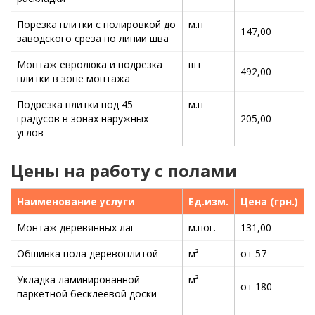
Порезка плитки с полировкой до
м.п
147,00
заводского среза по линии шва
Монтаж евролюка и подрезка
шт
492,00
плитки в зоне монтажа
Подрезка плитки под 45
м.п
градусов в зонах наружных
205,00
углов
Цены на работу с полами
Наименование услуги
Ед.изм.
Цена (грн.)
Монтаж деревянных лаг
м.пог.
131,00
Обшивка пола деревоплитой
м²
от 57
Укладка ламинированной
м²
от 180
паркетной бесклеевой доски