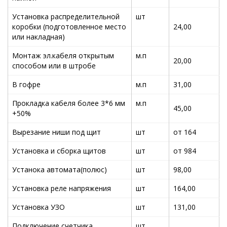
Установка распределительной
шт
коробки (подготовленное место
24,00
или накладная)
Монтаж эл.кабеля открытым
м.п
20,00
способом или в штробе
В гофре
м.п
31,00
Прокладка кабеля более 3*6 мм
м.п
45,00
+50%
Вырезание ниши под щит
шт
от 164
Установка и сборка щитов
шт
от 984
Устанока автомата(полюс)
шт
98,00
Установка реле напряжения
шт
164,00
Установка УЗО
шт
131,00
Подключение счетчика
шт