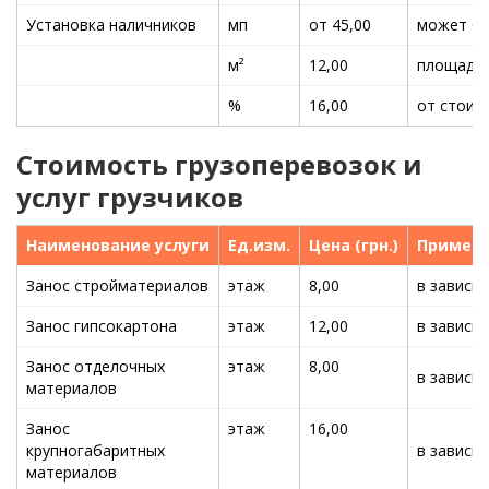
Установка наличников
мп
от 45,00
может бы
м²
12,00
площадь 
%
16,00
от стоим
Стоимость грузоперевозок и
услуг грузчиков
Наименование услуги
Ед.изм.
Цена (грн.)
Примеч
Занос стройматериалов
этаж
8,00
в зависи
Занос гипсокартона
этаж
12,00
в зависи
Занос отделочных
этаж
8,00
в зависи
материалов
Занос
этаж
16,00
крупногабаритных
в зависи
материалов