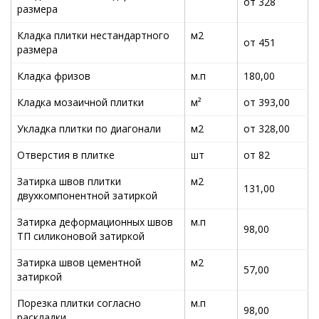
от 328
размера
Кладка плитки нестандартного
м2
от 451
размера
Кладка фризов
м.п
180,00
Кладка мозаичной плитки
м²
от 393,00
Укладка плитки по диагонали
м2
от 328,00
Отверстия в плитке
шт
от 82
Затирка швов плитки
м2
131,00
двухкомпонентной затиркой
Затирка деформационных швов
м.п
98,00
ТП силиконовой затиркой
Затирка швов цементной
м2
57,00
затиркой
Порезка плитки согласно
м.п
98,00
раскладки