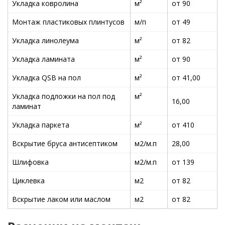
Укладка ковролина
м²
от 90
Монтаж пластиковых плинтусов
м/п
от 49
Укладка линолеума
м²
от 82
Укладка ламината
м²
от 90
Укладка QSB на пол
м²
от 41,00
Укладка подложки на пол под
м²
16,00
ламинат
Укладка паркета
м²
от 410
Вскрытие бруса антисептиком
м2/м.п
28,00
Шлифовка
м2/м.п
от 139
Циклевка
м2
от 82
Вскрытие лаком или маслом
м2
от 82