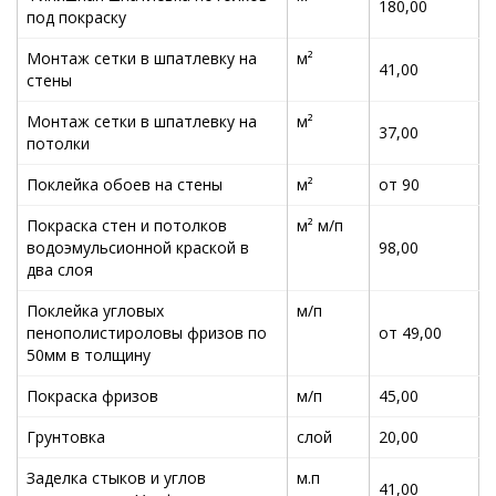
180,00
под покраску
Монтаж сетки в шпатлевку на
м²
41,00
стены
Монтаж сетки в шпатлевку на
м²
37,00
потолки
Поклейка обоев на стены
м²
от 90
Покраска стен и потолков
м² м/п
водоэмульсионной краской в
98,00
два слоя
Поклейка угловых
м/п
пенополистироловы фризов по
от 49,00
50мм в толщину
Покраска фризов
м/п
45,00
Грунтовка
слой
20,00
Заделка стыков и углов
м.п
41,00