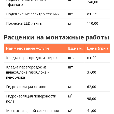
246,00
1фазного
Подключение электро техники
шт
от 369
Поклейка LED ленты
м.п
110,00
Расценки на монтажные работы
Наименование услуги
Ед.изм.
Цена (грн.)
Кладка перегородок из кирпича
шт.
от 20
Кладка перегородок из
шт
шлакоблока,газоблока и
37,00
пеноблока
Гидроизоляция стыков
м.п
62,00
Гидроизоляция поверхности
м²
98,00
пола
Монтаж сварной сетки на пол
м²
41,00