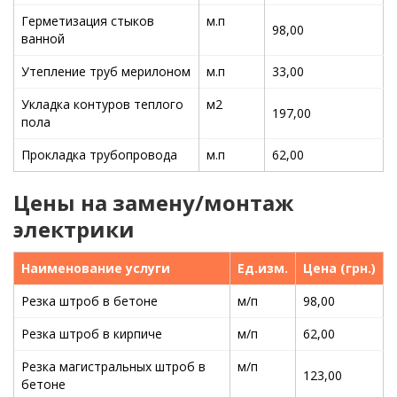
Герметизация стыков
м.п
98,00
ванной
Утепление труб мерилоном
м.п
33,00
Укладка контуров теплого
м2
197,00
пола
Прокладка трубопровода
м.п
62,00
Цены на замену/монтаж
электрики
Наименование услуги
Ед.изм.
Цена (грн.)
Резка штроб в бетоне
м/п
98,00
Резка штроб в кирпиче
м/п
62,00
Резка магистральных штроб в
м/п
123,00
бетоне