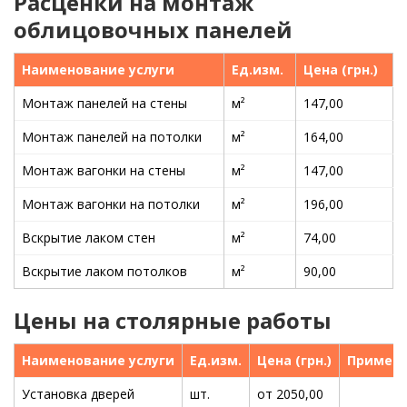
Расценки на монтаж
облицовочных панелей
Наименование услуги
Ед.изм.
Цена (грн.)
Монтаж панелей на стены
м²
147,00
Монтаж панелей на потолки
м²
164,00
Монтаж вагонки на стены
м²
147,00
Монтаж вагонки на потолки
м²
196,00
Вскрытие лаком стен
м²
74,00
Вскрытие лаком потолков
м²
90,00
Цены на столярные работы
Наименование услуги
Ед.изм.
Цена (грн.)
Примеч
Установка дверей
шт.
от 2050,00