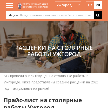
Ужгород
Ua
Ru
Ищем:
РАСЦЕНКИ НА СТОЛЯРНЫЕ
РАБОТЫ УЖГОРОД
Мы провели аналитику цен на столярные работы в
Ужгороде. Ниже представлены средние расценки на 2026
год – актуальные на рынке!
Прайс-лист на столярные
работы Ужгород