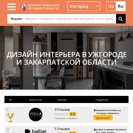
Ужгород
Ua
Ru
Ищем:
ДИЗАЙН ИНТЕРЬЕРА В УЖГОРОДЕ
И ЗАКАРПАТСКОЙ ОБЛАСТИ
№
Компания
Отзывы
Подробнее
1
0 Отзывов
Закарпатская область м.
0.0
Ужгород, Словянська
Набережна 1а
Детальнее
Перейти к отзывам
2
3 Отзывов
вулиця Казимира Малевича,
86п, Київ, Україна