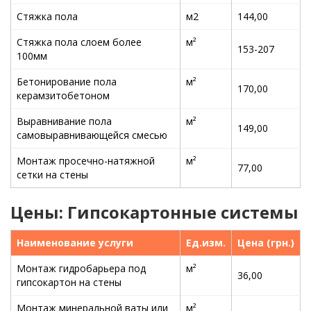
Стяжка пола
м2
144,00
Стяжка пола слоем более
м²
153-207
100мм
Бетонирование пола
м²
170,00
керамзитобетоном
Выравнивание пола
м²
149,00
самовыравнивающейся смесью
Монтаж просечно-натяжной
м²
77,00
сетки на стены
Цены: Гипсокартонные системы
Наименование услуги
Ед.изм.
Цена (грн.)
Монтаж гидробарьера под
м²
36,00
гипсокартон на стены
Монтаж минеральной ваты или
м²