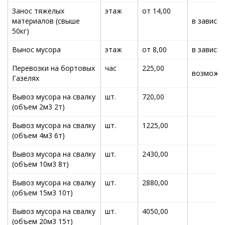
Занос тяжелых
этаж
от 14,00
материалов (свыше
в зависи
50кг)
Вынос мусора
этаж
от 8,00
в зависи
Перевозки на бортовых
час
225,00
возможна
Газелях
Вывоз мусора на свалку
шт.
720,00
(объем 2м3 2т)
Вывоз мусора на свалку
шт.
1225,00
(объем 4м3 6т)
Вывоз мусора на свалку
шт.
2430,00
(объем 10м3 8т)
Вывоз мусора на свалку
шт.
2880,00
(объем 15м3 10т)
Вывоз мусора на свалку
шт.
4050,00
(объем 20м3 15т)