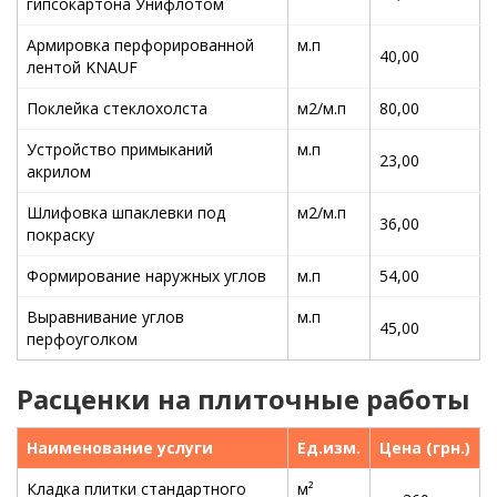
гипсокартона Унифлотом
Армировка перфорированной
м.п
40,00
лентой KNAUF
Поклейка стеклохолста
м2/м.п
80,00
Устройство примыканий
м.п
23,00
акрилом
Шлифовка шпаклевки под
м2/м.п
36,00
покраску
Формирование наружных углов
м.п
54,00
Выравнивание углов
м.п
45,00
перфоуголком
Расценки на плиточные работы
Наименование услуги
Ед.изм.
Цена (грн.)
Кладка плитки стандартного
м²