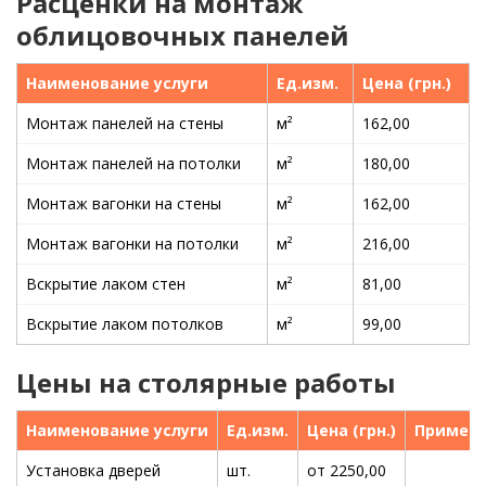
Расценки на монтаж
облицовочных панелей
Наименование услуги
Ед.изм.
Цена (грн.)
Монтаж панелей на стены
м²
162,00
Монтаж панелей на потолки
м²
180,00
Монтаж вагонки на стены
м²
162,00
Монтаж вагонки на потолки
м²
216,00
Вскрытие лаком стен
м²
81,00
Вскрытие лаком потолков
м²
99,00
Цены на столярные работы
Наименование услуги
Ед.изм.
Цена (грн.)
Примеч
Установка дверей
шт.
от 2250,00