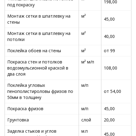
198,00
под покраску
Монтаж сетки в шпатлевку на
м²
45,00
стены
Монтаж сетки в шпатлевку на
м²
40,00
потолки
Поклейка обоев на стены
м²
от 99
Покраска стен и потолков
м² м/п
водоэмульсионной краской в
108,00
два слоя
Поклейка угловых
м/п
пенополистироловы фризов по
от 54,00
50мм в толщину
Покраска фризов
м/п
45,00
Грунтовка
слой
20,00
Заделка стыков и углов
м.п
45,00