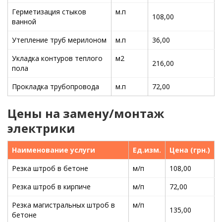
Герметизация стыков
м.п
108,00
ванной
Утепление труб мерилоном
м.п
36,00
Укладка контуров теплого
м2
216,00
пола
Прокладка трубопровода
м.п
72,00
Цены на замену/монтаж
электрики
Наименование услуги
Ед.изм.
Цена (грн.)
Резка штроб в бетоне
м/п
108,00
Резка штроб в кирпиче
м/п
72,00
Резка магистральных штроб в
м/п
135,00
бетоне