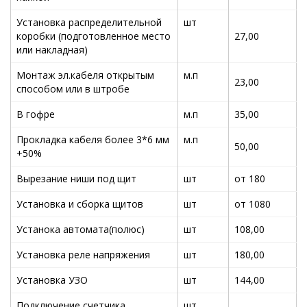
Установка распределительной
шт
коробки (подготовленное место
27,00
или накладная)
Монтаж эл.кабеля открытым
м.п
23,00
способом или в штробе
В гофре
м.п
35,00
Прокладка кабеля более 3*6 мм
м.п
50,00
+50%
Вырезание ниши под щит
шт
от 180
Установка и сборка щитов
шт
от 1080
Устанока автомата(полюс)
шт
108,00
Установка реле напряжения
шт
180,00
Установка УЗО
шт
144,00
Подключение счетчика
шт