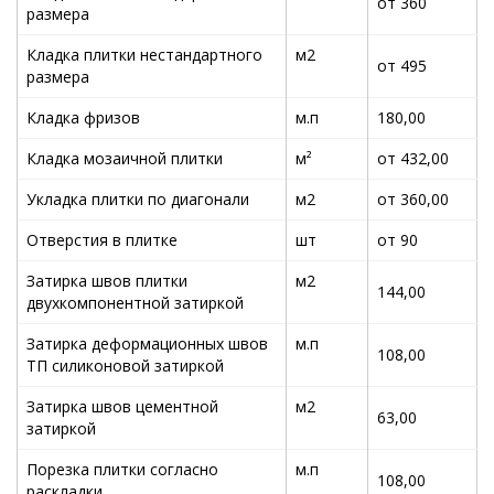
от 360
размера
Кладка плитки нестандартного
м2
от 495
размера
Кладка фризов
м.п
180,00
Кладка мозаичной плитки
м²
от 432,00
Укладка плитки по диагонали
м2
от 360,00
Отверстия в плитке
шт
от 90
Затирка швов плитки
м2
144,00
двухкомпонентной затиркой
Затирка деформационных швов
м.п
108,00
ТП силиконовой затиркой
Затирка швов цементной
м2
63,00
затиркой
Порезка плитки согласно
м.п
108,00
раскладки