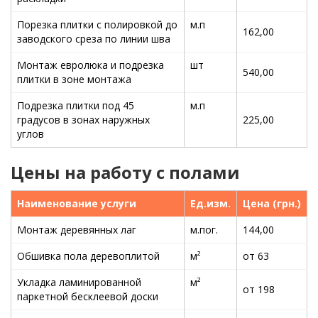
Порезка плитки с полировкой до
м.п
162,00
заводского среза по линии шва
Монтаж евролюка и подрезка
шт
540,00
плитки в зоне монтажа
Подрезка плитки под 45
м.п
градусов в зонах наружных
225,00
углов
Цены на работу с полами
Наименование услуги
Ед.изм.
Цена (грн.)
Монтаж деревянных лаг
м.пог.
144,00
Обшивка пола деревоплитой
м²
от 63
Укладка ламинированной
м²
от 198
паркетной бесклеевой доски