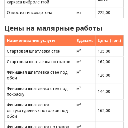
каркаса вибролентой
Откос из гипсокартона
м.п
225,00
Цены на малярные работы
Наименование услуги
Ед.изм.
Цена (грн.)
Стартовая шпатлёвка стен
м²
135,00
Стартовая шпатлёвка потолков
м²
162,00
Финишная шпатлевка стен под
м²
126,00
обои
Финишная шпатлевка стен под
м²
144,00
покраску
Финишная шпатлевка
м²
оштукатуренных потолков под
162,00
обои
Финишная шпатлевка потолков
м²