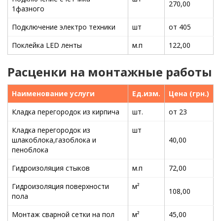
270,00
1фазного
Подключение электро техники
шт
от 405
Поклейка LED ленты
м.п
122,00
Расценки на монтажные работы
Наименование услуги
Ед.изм.
Цена (грн.)
Кладка перегородок из кирпича
шт.
от 23
Кладка перегородок из
шт
шлакоблока,газоблока и
40,00
пеноблока
Гидроизоляция стыков
м.п
72,00
Гидроизоляция поверхности
м²
108,00
пола
Монтаж сварной сетки на пол
м²
45,00