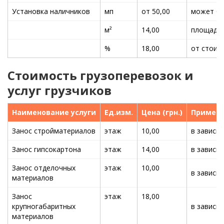
Установка наличников
мп
от 50,00
может бы
м²
14,00
площадь 
%
18,00
от стоим
Стоимость грузоперевозок и
услуг грузчиков
Наименование услуги
Ед.изм.
Цена (грн.)
Примеч
Занос стройматериалов
этаж
10,00
в зависи
Занос гипсокартона
этаж
14,00
в зависи
Занос отделочных
этаж
10,00
в зависи
материалов
Занос
этаж
18,00
крупногабаритных
в зависи
материалов