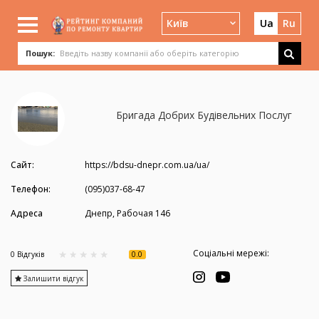
Київ
Ua
Ru
Пошук:
Бригада Добрих Будівельних Послуг
Сайт:
https://bdsu-dnepr.com.ua/ua/
Телефон:
(095)037-68-47
Адреса
Днепр, Рабочая 146
Соціальні мережі:
0.0
0 Вiдгукiв
Залишити відгук