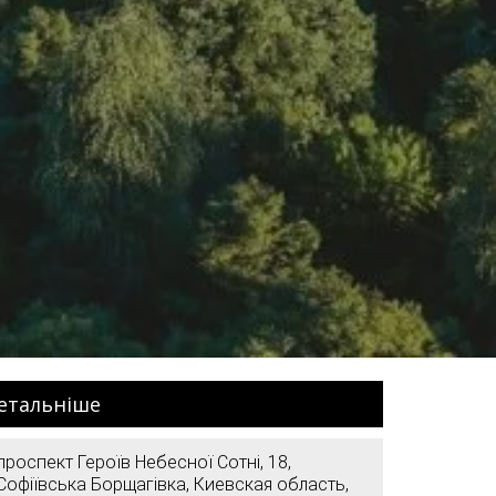
етальніше
проспект Героїв Небесної Сотні, 18,
Софіївська Борщагівка, Киевская область,