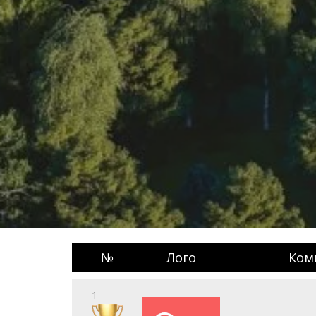
№
Лого
Ком
1