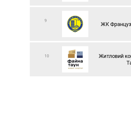
9
ЖК Француз
10
Житловий ко
Т