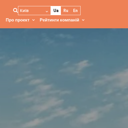
Київ
Ua
Ru
En
Про проект
Рейтинги компаній