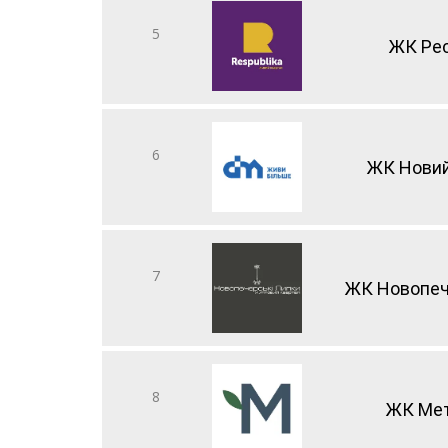
5
ЖК Рес
6
ЖК Новий
7
ЖК Новопеч
8
ЖК Мет