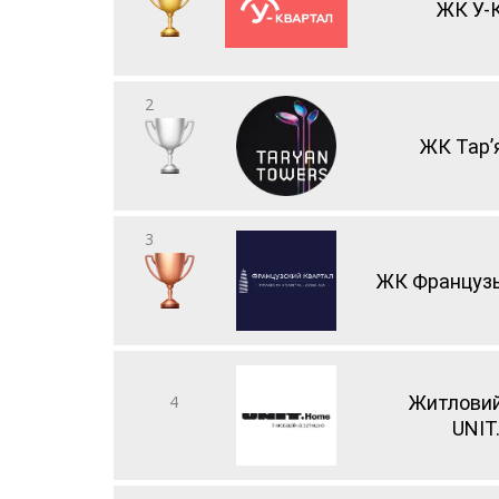
ЖК У-
2
ЖК Тар’
3
ЖК Французь
4
Житловий
UNIT