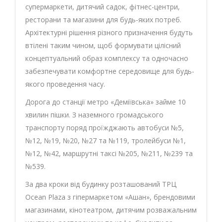
супермаркети, дитячий садок, фітнес-центри,
ресторани та магазини для будь-яких потреб.
Архітектурні рішення різного призначення будуть
втілені таким чином, щоб формувати цілісний
концептуальний образ комплексу та одночасно
забезпечувати комфортне середовище для будь-
якого проведення часу.
Дорога до станції метро «Деміївська» займе 10
хвилин пішки. З наземного громадського
транспорту поряд проїжджають автобуси №5,
№12, №19, №20, №27 та №119, тролейбуси №1,
№12, №42, маршрутні таксі №205, №211, №239 та
№539.
За два кроки від будинку розташований ТРЦ
Ocean Plaza з гіпермаркетом «Ашан», брендовими
магазинами, кінотеатром, дитячим розважальним