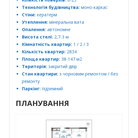
Технологія будівництва:
моно-каркас
Стіни:
кератерм
Утеплення:
мінеральна вата
Опалення:
автономне
Висота стелі:
2,7-3 м
Кімнатність квартир:
1 / 2 / 3
Кількість квартир:
2834
Площа квартир:
38-147 м2
Територія:
закритий двір
Стан квартири:
з чорновим ремонтом / без
ремонту
Паркінг:
підземний
ПЛАНУВАННЯ