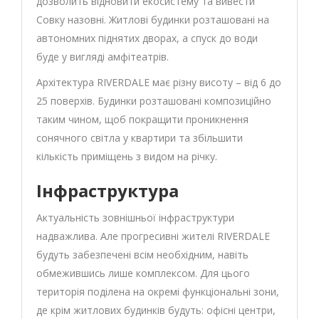
дозволить відновити екосистему та вивести
Совку назовні. Житлові будинки розташовані на
автономних піднятих дворах, а спуск до води
буде у вигляді амфітеатрів.
Архітектура RIVERDALE має різну висоту – від 6 до
25 поверхів. Будинки розташовані композиційно
таким чином, щоб покращити проникнення
сонячного світла у квартири та збільшити
кількість приміщень з видом на річку.
Інфраструктура
Актуальність зовнішньої інфраструктури
надважлива. Але прогресивні жителі RIVERDALE
будуть забезпечені всім необхідним, навіть
обмежившись лише комплексом. Для цього
територія поділена на окремі функціональні зони,
де крім житлових будинків будуть: офісні центри,