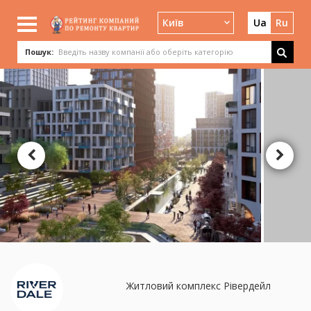
Київ
Ua
Ru
Пошук:
Житловий комплекс Рівердейл