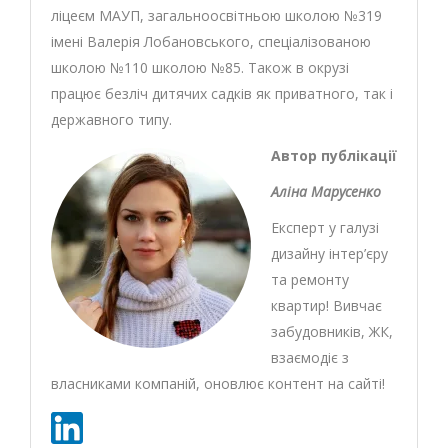
ліцеєм МАУП, загальноосвітньою школою №319
імені Валерія Лобановського, спеціалізованою
школою №110 школою №85. Також в окрузі
працює безліч дитячих садків як приватного, так і
державного типу.
Автор публікації
Аліна Марусенко
Експерт у галузі
дизайну інтер’єру
та ремонту
квартир! Вивчає
забудовників, ЖК,
взаємодіє з
власниками компаній, оновлює контент на сайті!