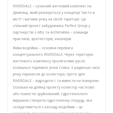
RIVERDALE – сучасний житловий комплекс на
Демеївці, який реалізується у концепції “місто в
місті” і матиме річку на своїй території. Це
спільний проект забудовника Perfect Group у
партнерстві з Altis та Archimatika – команди
практиків, архітекторів, інженерів.
Жива водойма – основна перевага
концептуального RIVERDALE. Через територію
житлового комплексу пролягатиме русло
колишньої підземної річки Совка. У радянські часи
річку перенесли до колектора, проте ідея
RIVERDALE – відродити її та вивести на поверхню.
Оскільки на ділянці проекту колектор частково
або повністю зруйнований, гідротехнологи
вирішили створити гідротехнічну споруду, яка
складатиметься з каскаду водоймів – це