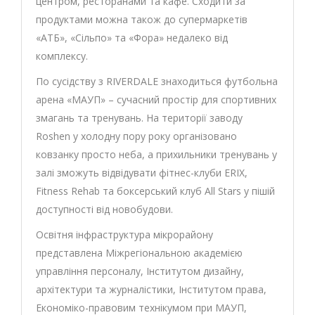
центром, ресторанами та кафе. Сходити за
продуктами можна також до супермаркетів
«АТБ», «Сільпо» та «Фора» недалеко від
комплексу.
По сусідству з RIVERDALE знаходиться футбольна
арена «МАУП» – сучасний простір для спортивних
змагань та тренувань. На території заводу
Roshen у холодну пору року організовано
ковзанку просто неба, а прихильники тренувань у
залі зможуть відвідувати фітнес-клуби ERIX,
Fitness Rehab та боксерський клуб All Stars у пішій
доступності від новобудови.
Освітня інфраструктура мікрорайону
представлена ​​Міжрегіональною академією
управління персоналу, Інститутом дизайну,
архітектури та журналістики, Інститутом права,
Економіко-правовим технікумом при МАУП,