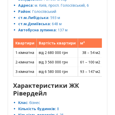
Адреса:
м. Київ, просп. Голосіївський, 6
Район:
Голосіївський
ст.м.Либідська:
593 м
ст.м.Деміївська:
648 м
Автобусна зупинка:
137 м
Квартири
Вартість квартири
м²
Ціна 
1-кімнатна
від 2 680 000 грн
38 – 54 м2
67 25
2-кімнатна
від 3 560 000 грн
61 – 100 м2
57 65
3-кімнатна
від 6 580 000 грн
93 – 147 м2
57 20
Характеристики ЖК
Рівердейл
Клас:
бізнес
Кількість будинків:
8
Кількість поверхів:
6-25