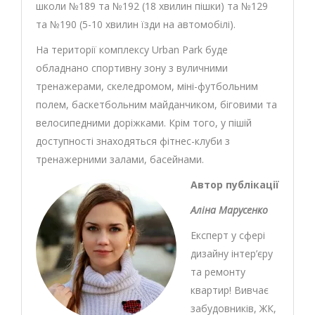
школи №189 та №192 (18 хвилин пішки) та №129
та №190 (5-10 хвилин їзди на автомобілі).
На території комплексу Urban Park буде
обладнано спортивну зону з вуличними
тренажерами, скеледромом, міні-футбольним
полем, баскетбольним майданчиком, біговими та
велосипедними доріжками. Крім того, у пішій
доступності знаходяться фітнес-клуби з
тренажерними залами, басейнами.
Автор публікації
Аліна Марусенко
Експерт у сфері
дизайну інтер’єру
та ремонту
квартир! Вивчає
забудовників, ЖК,