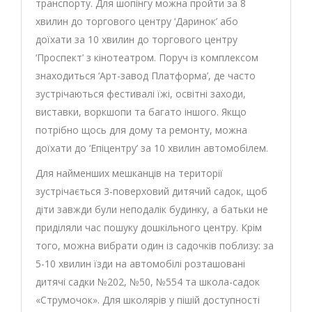
транспорту. Для шопінгу можна пройти за 8
хвилин до торгового центру ‘Даринок’ або
доїхати за 10 хвилин до торгового центру
‘Проспект’ з кінотеатром. Поруч із комплексом
знаходиться ‘Арт-завод Платформа’, де часто
зустрічаються фестивалі їжі, освітні заходи,
виставки, воркшопи та багато іншого. Якщо
потрібно щось для дому та ремонту, можна
доїхати до ‘Епіцентру’ за 10 хвилин автомобілем.
Для найменших мешканців на території
зустрічається 3-поверховий дитячий садок, щоб
діти завжди були неподалік будинку, а батьки не
приділяли час пошуку дошкільного центру. Крім
того, можна вибрати один із садочків поблизу: за
5-10 хвилин їзди на автомобілі розташовані
дитячі садки №202, №50, №554 та школа-садок
«Струмочок». Для школярів у пішій доступності