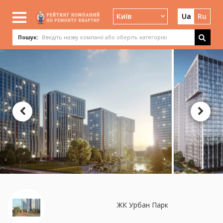
Київ
Ua
Ru
Пошук:
ЖК Урбан Парк