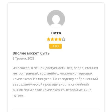
Вита
4.00
Вполне может быть
3 Травня, 2023
Из плюсов: В пешей доступности: лес, озеро, станция
метро, трамвай, троллейбус, несколько торговых
комплексов. Из минусов: По соседству заброшенный
завод химической промышлености, стихийный
рынок прям возле комплекса. PS второй меньше
пугает…