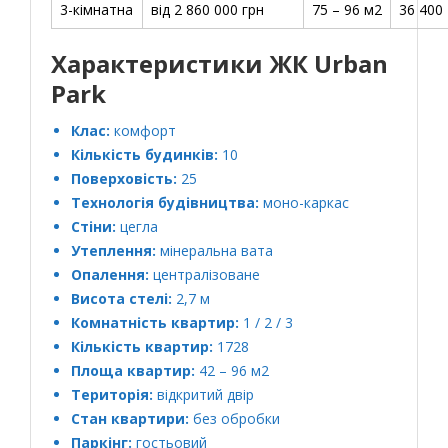
3-кімнатна
від 2 860 000 грн
75 – 96 м2
36 400 
Характеристики ЖК Urban
Park
Клас:
комфорт
Кількість будинків:
10
Поверховість:
25
Технологія будівництва:
моно-каркас
Стіни:
цегла
Утеплення:
мінеральна вата
Опалення:
централізоване
Висота стелі:
2,7 м
Комнатність квартир:
1 / 2 / 3
Кількість квартир:
1728
Площа квартир:
42 – 96 м2
Територія:
відкритий двір
Стан квартири:
без обробки
Паркінг:
гостьовий