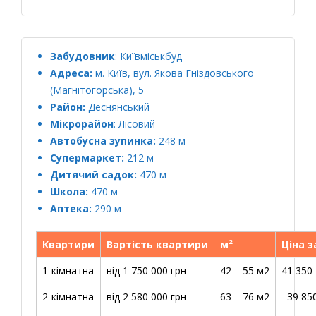
Забудовник
:
Київміськбуд
Адреса:
м. Київ, вул. Якова Гніздовського
(Магнітогорська), 5
Район:
Деснянський
Мікрорайон
: Лісовий
Автобусна зупинка:
248 м
Супермаркет:
212 м
Дитячий садок:
470 м
Школа:
470 м
Аптека:
290 м
Квартири
Вартість квартири
м²
Ціна з
1-кімнатна
від 1 750 000 грн
42 – 55 м2
41 350 
2-кімнатна
від 2 580 000 грн
63 – 76 м2
39 85