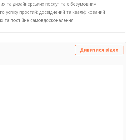
них та дизайнерських послуг та є безумовним
го успіху простий: досвідчений та кваліфікований
нях та постійне самовдосконалення.
Дивитися відео