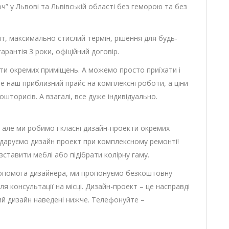
” у Львові та Львівській області без геморою та без
іт, максимально стислий термін, рішення для будь-
рантія 3 роки, офіційний договір.
ти окремих приміщень. А можемо просто приїхати і
е наш приблизний прайс на комплексні роботи, а ціни
шторисів. А взагалі, все дуже індивідуально.
 але ми робимо і класні дизайн-проекти окремих
ми даруємо дизайн проект при комплексному ремонті!
тавити меблі або підібрати колірну гаму.
 допомога дизайнера, ми пропонуємо безкоштовну
я консультації на місці. Дизайн-проект – це насправді
ний дизайн наведені нижче. Телефонуйте –