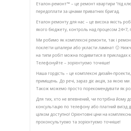
Еталон-ремонт™ – це ремонт квартири “під ключ
передоплати за цінами приватних бригад.
Еталон ремонту для нас – це висока якість роб
якого бюджету, контроль над процесом 24×7, га
Ми робимо як комплексні ремонти, так і ремон
поклеїти шпалери або укласти ламінат 🙂 Нижч
на типи робіт можна подивитися в прикладах ко
Телефонуйте – зорієнтуємо точніше!
Наша гордість – це комплексні дизайн-проекти,
приміщень. До речі, зараз діє акція, за якою 
Також можемо просто порекомендувати як розс
Для тих, хто не впевнений, чи потрібна йому
консультацію по телефону або платний виїзд дл
цілком доступно! Орієнтовні ціни на комплекс
проконсультуємо та зорієнтуємо точніше!