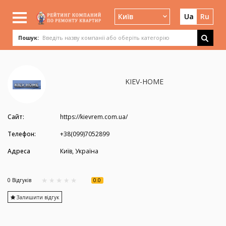
Київ
Ua
Ru
Пошук:
KIEV-HOME
Сайт:
https://kievrem.com.ua/
Телефон:
+38(099)7052899
Адреса
Київ, Україна
0.0
0 Вiдгукiв
Залишити відгук