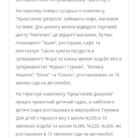
На першому поверсі сусіднього комплексу
“Кришталеві джерела” займають кафе, магазини
та пивні. Для шопінгу можна відвідати торговий
центр “Магелан”, де відкриті магазини, бутіки,
гіпермаркет “Ашан”, ресторани, кафе та
кінотеатри. Також купити продукти в
супермаркеті ‘Фора’ за кілька хвилин ходьби або в
супермаркетах “Фуршет Гурман”, “Велика
Кишеня”, “Білла” та “Сільпо”, розташованих за 10
хвилин їзди на автомобілі.
На території комплексу “Кришталеві джерела”
працює приватний дитячий садок, а найближчі
дитячі садки розташовані в мікрорайоні Теремки.
Для дітей старшого віку є школа №236 в 10
хвилинах ходьби та школи №286, №220, №260, які
розташовані в 15 хвилинах їзди на автомобілі.