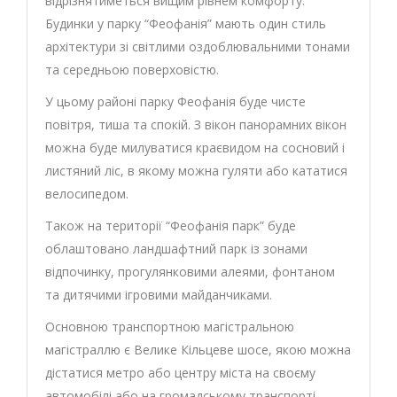
відрізнятиметься вищим рівнем комфорту.
Будинки у парку “Феофанія” мають один стиль
архітектури зі світлими оздоблювальними тонами
та середньою поверховістю.
У цьому районі парку Феофанія буде чисте
повітря, тиша та спокій. З вікон панорамних вікон
можна буде милуватися краєвидом на сосновий і
листяний ліс, в якому можна гуляти або кататися
велосипедом.
Також на території “Феофанія парк” буде
облаштовано ландшафтний парк із зонами
відпочинку, прогулянковими алеями, фонтаном
та дитячими ігровими майданчиками.
Основною транспортною магістральною
магістраллю є Велике Кільцеве шосе, якою можна
дістатися метро або центру міста на своєму
автомобілі або на громадському транспорті.