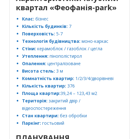
квартал «Феофанія-park»
Клас:
бізнес
Кількість будинків:
7
Поверховість:
5-7
Технологія будівництва:
моно-каркас
Стіни:
керамоблок / газоблок / цегла
Утеплення:
пінополістирол
Опалення:
централізоване
Висота стель:
3 м
Комнатність квартир:
1/2/3/4/дворівневі
Кількість квартир:
376
Площа квартир:
39,24 – 123,43 м2
Територія:
закритий двір /
відеоспостереження
Стан квартири:
без обробки
Паркінг:
гостьовий
ПЛАНУВАННЯ