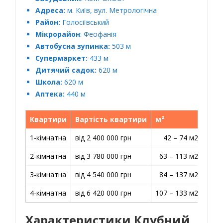
Адреса:
м. Київ, вул. Метрологічна
Район:
Голосіївський
Мікрорайон
: Феофанія
Автобусна зупинка:
503 м
Супермаркет:
433 м
Дитячий садок:
620 м
Школа:
620 м
Аптека:
440 м
Квартири
Вартість квартири
м²
Ціна
1-кімнатна
від 2 400 000 грн
42 – 74 м2
56 0
2-кімнатна
від 3 780 000 грн
63 – 113 м2
55 0
3-кімнатна
від 4 540 000 грн
84 – 137 м2
50 0
4-кімнатна
від 6 420 000 грн
107 – 133 м2
60 0
Характеристики Клубний