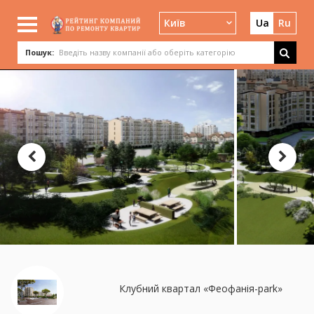
Київ
Ua
Ru
Пошук:
Клубний квартал «Феофанія-park»