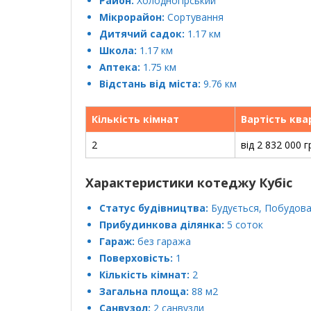
Район:
Холодногірський
Мікрорайон:
Сортування
Дитячий садок:
1.17 км
Школа:
1.17 км
Аптека:
1.75 км
Відстань від міста:
9.76 км
Кількість кімнат
Вартість кв
2
від 2 832 000 г
Характеристики котеджу Кубіс
Статус будівництва:
Будується, Побудов
Прибудинкова ділянка:
5 соток
Гараж:
без гаража
Поверховість:
1
Кількість кімнат:
2
Загальна площа:
88 м2
Санвузол:
2 санвузли