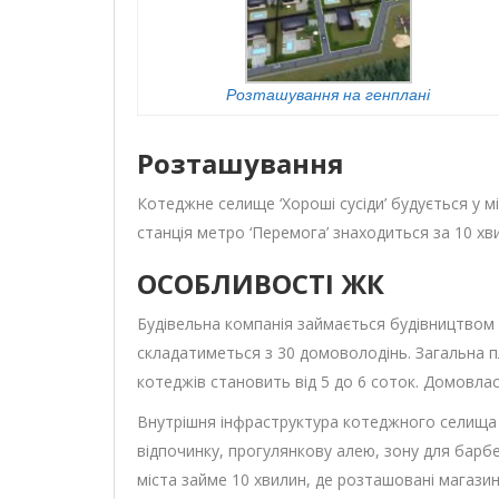
Розташування на генплані
Розташування
Котеджне селище ‘Хороші сусіди’ будується у мі
станція метро ‘Перемога’ знаходиться за 10 хви
ОСОБЛИВОСТІ ЖК
Будівельна компанія займається будівництвом 
складатиметься з 30 домоволодінь. Загальна п
котеджів становить від 5 до 6 соток. Домовла
Внутрішня інфраструктура котеджного селища ‘
відпочинку, прогулянкову алею, зону для барб
міста займе 10 хвилин, де розташовані магазини