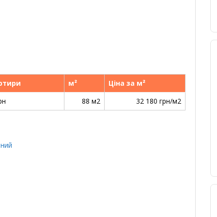
артири
м²
Ціна за м²
рн
88 м2
32 180 грн/м2
аний