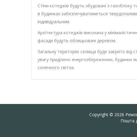
Стіни котеджів будуть збудовані з газоблоку 
в будинках забезпечуватиметься твердопалив
індивідуальним.
Архітектура котеджів виконана у мінімалістичн
фасади будуть облицьовані деревом.
Загальну територію селища буде закрито від 
увагу приділено енергозбереженню, будинки зм
сонячного світла.
Copyright © 2026 Ремон
Пошта д