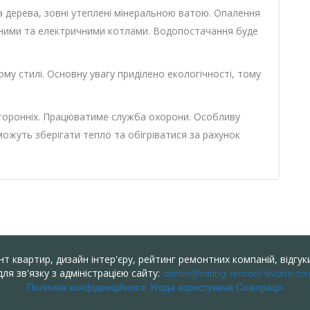
та дерева, зовні утеплені мінеральною ватою. Опалення
ними та електричними котлами. Водопостачання буде
ому стилі. Основну увагу приділено екологічності, тому
сторонніх. Працюватиме служба охорони. Особливу
ожуть зберігати тепло та обігріватися за рахунок
т квартир, дизайн інтер'єру, рейтинг ремонтних компаній, відгуки
ля зв'язку з адміністрацією сайту:
admin@rating-remont-kvartir.co
Політика конфіденційності
Угода користувача
Співпраця