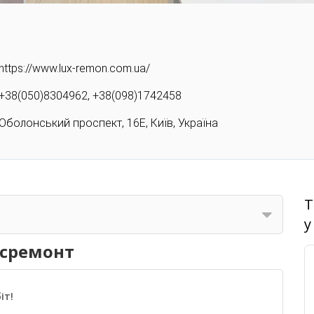
https://www.lux-remon.com.ua/
+38(050)8304962, +38(098)1742458
Оболонський проспект, 16Е, Київ, Україна
Т
у
ксремонт
іт!