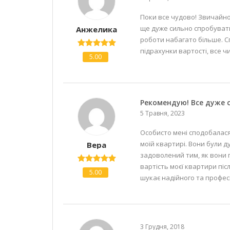
Поки все чудово! Звичайно
ще дуже сильно спробувати 
Анжелика
роботи набагато більше. Сп
підрахунки вартості, все чи
5.00
Рекомендую! Все дуже 
5 Травня, 2023
Особисто мені сподобалася 
моїй квартирі. Вони були д
Вера
задоволений тим, як вони 
вартість моєї квартири пі
5.00
шукає надійного та профес
3 Грудня, 2018