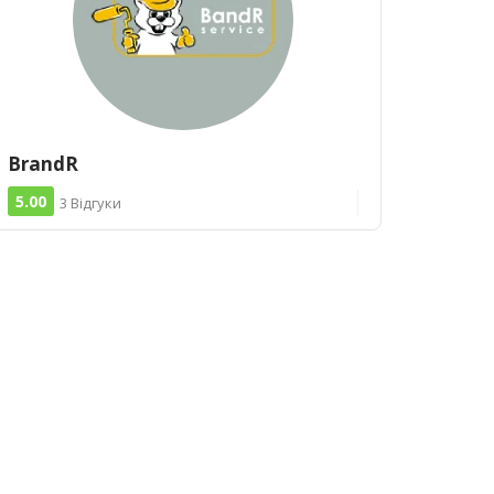
BrandR
5.00
3 Відгуки