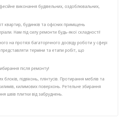
фесійне виконання будівельних, оздоблювальних,
т квартир, будинків та офісних приміщень
ріали. Нам під силу ремонти будь-якої складності!
го на протязі багаторічного досвіду роботи у сфері
 представляти терміни та етапи робіт, що
ибирання після ремонту!
 блоків, підвіконь, плінтусів. Протирання меблів та
килимів, килимових поверхонь. Ретельне збирання
ння швів плитки від забруднень.