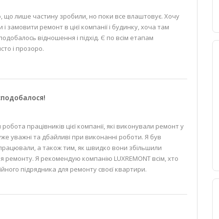
, що лише частину зробили, но поки все влаштовує. Хочу
і замовити ремонт в цієї компанії і будинку, хоча там
одобалось відношення і підхід. Є по всім етапам
сто і прозоро.
сподобалося!
робота працівників цієї компанії, які виконували ремонт у
уже уважні та дбайливі при виконанні роботи. Я був
працювали, а також тим, як швидко вони збільшили
сля ремонту. Я рекомендую компанію LUXREMONT всім, хто
ійного підрядника для ремонту своєї квартири.