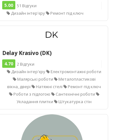
5.00
51 Відгуки
Дизайн інтер'єру
Ремонт під ключ
Delay Krasivo (DK)
4.70
2 Відгуки
Дизайн інтер'єру
Електромонтажні роботи
Малярські роботи
Металопластикові
вікна, двері
Натяжні стелі
Ремонт під ключ
Роботи з підлогою
Сантехнічні роботи
Укладання плитки
Штукатурка стін