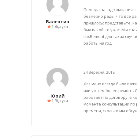
Полгода назад компания L
безмерно рады, что все р
Валентин
пришлось: представьте, ка
1 Відгуки
был какой-то ужас! Мы сна
LuxRemont для таких случ
работы на год.
24 Вересня, 2018
Для меня всегда было важ
или уж тем более ремонт. 
Юрий
работает по договору, в к
1 Відгуки
момента консультации по 
времени, сколько мы обсу