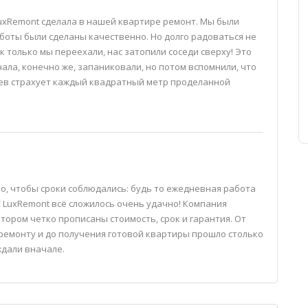
uxRemont сделала в нашей квартире ремонт. Мы были
аботы были сделаны качественно. Но долго радоваться не
к только мы переехали, нас затопили соседи сверху! Это
чала, конечно же, запаниковали, но потом вспомнили, что
аев страхует каждый квадратный метр проделанной
но, чтобы сроки соблюдались: будь то ежедневная работа
С LuxRemont всё сложилось очень удачно! Компания
отором четко прописаны стоимость, срок и гарантия. От
ремонту и до получения готовой квартиры прошло столько
ждали вначале.