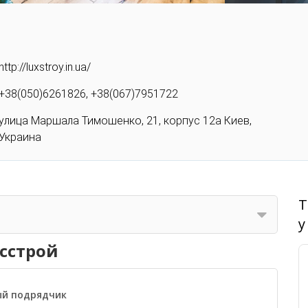
http://luxstroy.in.ua/
+38(050)6261826, +38(067)7951722
улица Маршала Тимошенко, 21, корпус 12а Киев,
Украина
Т
у
сстрой
ый подрядчик