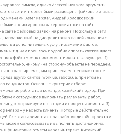
ь здравого смысла, однако Алексей никакие аргументы
 марте в сети интернет были размещены фэйковые отзывы
од именами: Aster Kapster, Андрей Холодковский,
акже были зафиксированы хакерские атаки на сайт
я на сайте фейковых заявок на ремонт. Поскольку в сети
к, направленный на дискредитацию нашей компании с
льства дополнительных услуг, искажение фактов,
мен и т.д. нам пришлось подробно описать сложившуюся
енного фэйка можно прокомментировать следующее: 1)
стоятельно, никому «на сторону» объекты не передаем.
постоянно расширяемся, мы привлекаем специалистов не
с ряда других сайтов: work.ua, rabota.ua, при этом мы
ор кандидатов. Основные критерии отбора:
и желание работать в команде, хозяйский подход. При
обязуем сотрудников выполнять регламенты работ,
плину; контролируем все стадии и процессы ремонта. 3)
gle-maps – у нас есть клиенты, которые действительно
ицей. Все этапы ремонта от разработки дизайн-проекта и
 мы можем согласовывать и выполнять дистанционно,
о- и финансовые отчеты через Интерент. Китайский