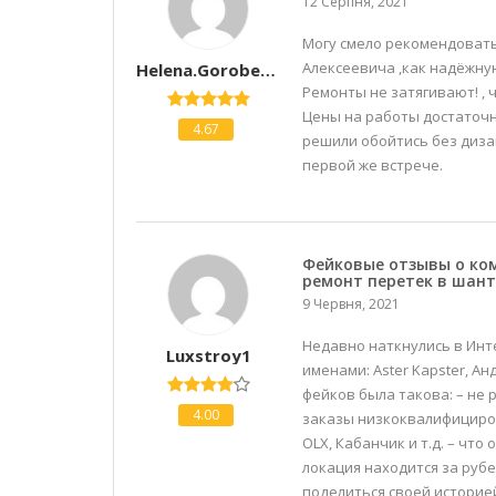
12 Серпня, 2021
Могу смело рекомендовать
Алексеевича ,как надёжную
Helena.gorobets.197973
Ремонты не затягивают! , 
Цены на работы достаточн
4.67
решили обойтись без диза
первой же встрече.
Фейковые отзывы о ком
ремонт перетек в шан
9 Червня, 2021
Недавно наткнулись в Ин
Luxstroy1
именами: Aster Kapster, Анд
фейков была такова: – не
4.00
заказы низкоквалифициро
OLX, Кабанчик и т.д. – что
локация находится за рубеж
поделиться своей историей