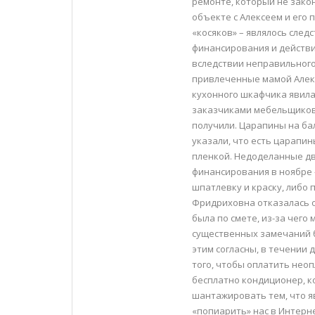
ремонте, который не закон
объекте с Алексеем и его
«косяков» – являлось след
финансирования и действий
вследствии неправильного
привлеченные мамой Алекс
кухонного шкафчика явил
заказчиками мебельщиков.
получили. Царапины на ба
указали, что есть царапи
пленкой. Недоделанные дв
финансирования в ноябре 
шпатлевку и краску, либо 
Фридриховна отказалась о
была по смете, из-за чего
существенных замечаний б
этим согласны, в течении 
того, чтобы оплатить нео
бесплатно кондиционер, к
шантажировать тем, что я
«попиарить» нас в Интерне