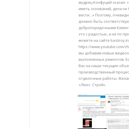
мудрец Конфуций сказал: «
иметь оснований, дела не 
вести…» Поэтому, очевидн
должно быть соответству
добропорядочными Клиента
это с радостью, а не по 
можете на сайте luxstroy.i
https://www.youtube.com/c
мы добавим новые видеоо
выполненных ремонтов. Ес
Вас на наши текущие объе
производственный процесс
отделочные работы. Желае
«Люкс- Строй».