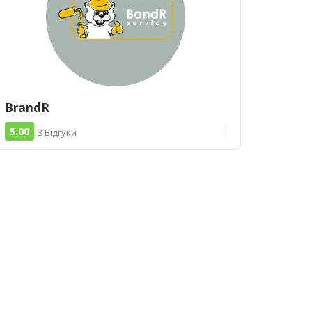
BrandR
5.00
3 Відгуки