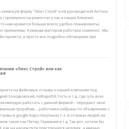
 киевскую форму “Люкс Строй” и её руководителя Антона
 ( проверено на ремонтах у нас и наших близких).
что нам нравится больше всего( удобно планировать).
о приемлемы. Команда мастеров работала слаженно , Мы
йн-проекта, а просто все подробно обговорили при
пании «Люкс Строй» или как
таж
тернете на фейковые отзывы о нашей компании под
рей Холодковский, AstKapst59, Гость и т.д., где суть всех
 рекомендую работать с данной фирмой – передают свои
ванным прорабам, – работники набраны по объявлению с
 отзывы в google maps покупные( т. к. в отзывах людей, их
ом такие как Питер, Германия и т.д. Так вот, хотели бы
, как на нашем пути повстречался человек, а именно