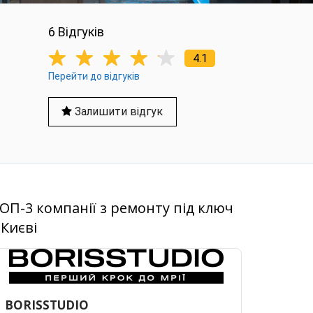
6 Вiдгукiв
4.1
Перейти до відгуків
Залишити відгук
ОП-3 компанії з ремонту під ключ
 Києві
BORISSTUDIO