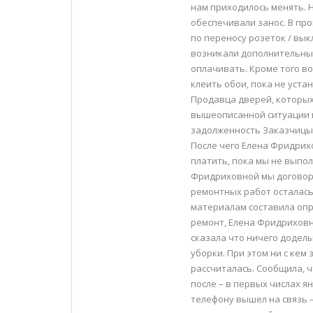
нам приходилось менять. 
обеспечивали занос. В пр
по переносу розеток / вык
возникали дополнительны
оплачивать. Кроме того во
клеить обои, пока не уст
Продавца дверей, которых
вышеописанной ситуации 
задолженность Заказчицы
После чего Елена Фридрих
платить, пока мы не выпол
Фридриховной мы договори
ремонтных работ осталась
материалам составила опр
ремонт, Елена Фридриховн
сказала что ничего доделы
уборки. При этом ни с ке
рассчиталась. Сообщила, ч
после – в первых числах ян
телефону вышел на связь –