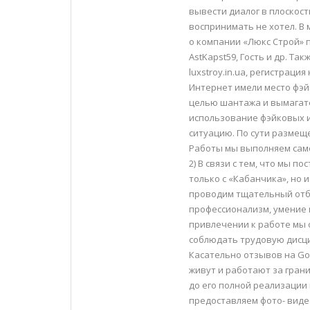
вывести диалог в плоскост
воспринимать не хотел. В
о компании «Люкс Строй» п
AstKapst59, Гость и др. Т
luxstroy.in.ua, регистраци
Интернет имели место фэй
целью шантажа и вымагате
использование фэйковых и
ситуацию. По сути размещ
Работы мы выполняем само
2) В связи с тем, что мы 
только с «Кабанчика», но и 
проводим тщательный отб
профессионализм, умение 
привлечении к работе мы 
соблюдать трудовую дисци
Касательно отзывов на Goo
живут и работают за гран
до его полной реализации
предоставляем фото- виде