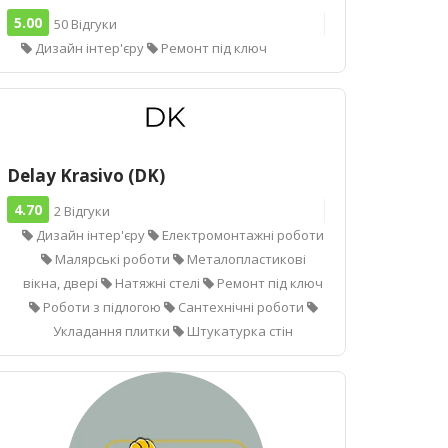
5.00
50 Відгуки
Дизайн інтер'єру
Ремонт під ключ
Delay Krasivo (DK)
4.70
2 Відгуки
Дизайн інтер'єру
Електромонтажні роботи
Малярські роботи
Металопластикові
вікна, двері
Натяжні стелі
Ремонт під ключ
Роботи з підлогою
Сантехнічні роботи
Укладання плитки
Штукатурка стін