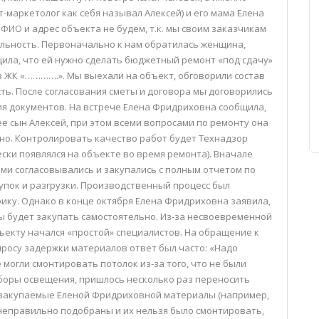
маркетолог как себя называл Алексей) и его мама Елена
ФИО и адрес объекта не будем, т.к. мы своим заказчикам
льность. Первоначально к нам обратилась женщина,
ила, что ей нужно сделать бюджетный ремонт «под сдачу»
 в ЖК «………….». Мы выехали на объект, обговорили состав
ть. После согласования сметы и договора мы договорились
ия документов. На встрече Елена Фридриховна сообщила,
е сын Алексей, при этом всеми вопросами по ремонту она
но. Контролировать качество работ будет Технадзор
ски появлялся на объекте во время ремонта). Вначале
ми согласовывались и закупались с полным отчетом по
упок и разгрузки. Производственный процесс был
фику. Однако в конце октября Елена Фридриховна заявила,
 будет закупать самостоятельно. Из-за несвоевременной
ъекту начался «простой» специалистов. На обращение к
росу задержки материалов ответ был часто: «Надо
е могли смонтировать потолок из-за того, что не были
боры освещения, пришлось несколько раз переносить
 закупаемые Еленой Фридриховной материалы (например,
 неправильно подобраны и их нельзя было смонтировать,