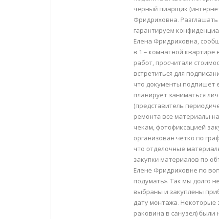
черный пиарщик (интернет-
Фридриховна. Разглашать 
гарантируем конфиденциа
Елена Фридриховна, сообщ
в 1 – комнатной квартире
работ, просчитали стоимос
встретиться для подписан
что документы подпишет е
планирует заниматься лич
(представитель периодиче
ремонта все материалы на
чекам, фотофиксацией зак
организован четко по гра
что отделочные материалы
закупки материалов по об
Елене Фридриховне по воп
подумать». Так мы долго н
выбраны и закуплены при
дату монтажа. Некоторые
раковина в санузел) были