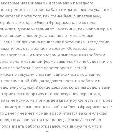
Некоторые материалы мы встречали у парадного,
оцессе ремонта со стороны Заказчицы возникали указания
лючателей после того, как стены были ошпатлеваны,
е работы, которые Елена Фридриховна не хотела
зникли и другие указания от Заказчицы, как, например, не
ановят двери, а двери устанавливают монтажники
 Елена Фридриховна привлекла к установке. В следствии
наметилось отставание по срокам. Образовалась
 по закупленным материалам и выполненным работам.
овна в ультимативной форме заявила, что не будет ничего
ним все работы. После переговоров с Еленой
лись по текущим оплатам, однако часть последних
 неоплаченной. Общая задолженность по работам и
еделенную сумму. В конце декабря, когда мы доделывали
а приехала в квартиру в сопровождении охранника,
вать не нужно, мы принимаем квартиру как есть, в т.ч. без
м за последние выполненные работы Елена Фридриховна не
то денег у нее нет и с нами рассчитается ее сын Алексей
варя, когда приедет из-за границы. Когда Алексей по
 оплачивать работы отказался, мотивируя тем, что в