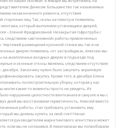
чен он нашел «косяки». В январе мы встретились на
 представителем Денисом. Большинство так называемых
ствием незаконченного ремонта, отсутствия
 сторонних лиц. Так, сколы на плинтусе появились
 монтажа, который выполняли установщики дверей,
ея – Еленой Фридриховной. Незакрытая гофротруба с
ась следствием «автономной» работы привлеченных
 Чертежей размещения кухонной стенки мы так и не
лконных дверях появились «от застройщика», Алексею мы
ны на аналогичных входных дверях в подъезде под
ерные и оконные откосы являлись следствием отсутствия
– декабре. Заказчику нужно было закупить акриловую
профинансировать закупку. Кроме того, в декабре Елена
плачивать послестроительную уборку, которая у нас
 мы могли какие-то моменты просто не увидеть. Из
ыло нарушение целостности вентканала в санузле и мы с
двух дней мы восстановили герметичность. Алексей вместо
плаченные работы, стал требовать установить ему
оторый мы должны купить за свой счет! Начал
вляется руководителем маркетингового агентства и может
те, если мы не согласимся. В переговорах мы попробовали