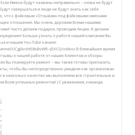
 Если Имена будут названы неправильно – слова не будут
будут совершаться и люди не будут знать как себя
о, что к фэйковым «Отзывам» под фэйковыми именами
ющее отношение. Мы очень дорожим Всеми нашими
ми! Часто делаем подарки, проводим Акции. И делаем
принуждению! Больше узнать о работе нашей компании Вы
n.ua и нашем You-Tube канале:
hannel/UCgJ0voht58oBvWR–iJ5XCQ/videos В ближайшее время
тзывы о нашей работе от наших Клиентов и обзоры
ли Вы планируете ремонт – мы также готовы пригласить
кты, чтобы Вы непосредственно увидели как организован
 и насколько качество мы выполняем все строительные и
м Всем успешных ремонтов! ) С уважением, команда