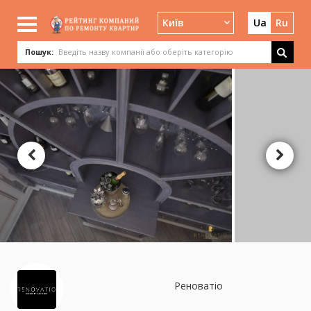
Київ
Ua
Ru
Пошук:
Реноватіо