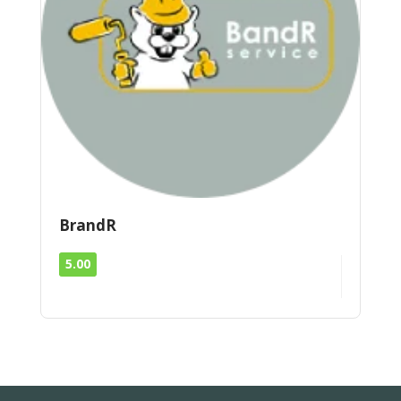
BrandR
5.00