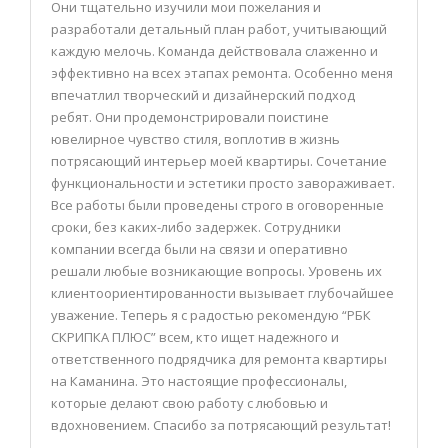
Они тщательно изучили мои пожелания и
разработали детальный план работ, учитывающий
каждую мелочь. Команда действовала слаженно и
эффективно на всех этапах ремонта. Особенно меня
впечатлил творческий и дизайнерский подход
ребят. Они продемонстрировали поистине
ювелирное чувство стиля, воплотив в жизнь
потрясающий интерьер моей квартиры. Сочетание
функциональности и эстетики просто завораживает.
Все работы были проведены строго в оговоренные
сроки, без каких-либо задержек. Сотрудники
компании всегда были на связи и оперативно
решали любые возникающие вопросы. Уровень их
клиентоориентированности вызывает глубочайшее
уважение. Теперь я с радостью рекомендую “РБК
СКРИПКА ПЛЮС” всем, кто ищет надежного и
ответственного подрядчика для ремонта квартиры
на Каманина. Это настоящие профессионалы,
которые делают свою работу с любовью и
вдохновением. Спасибо за потрясающий результат!