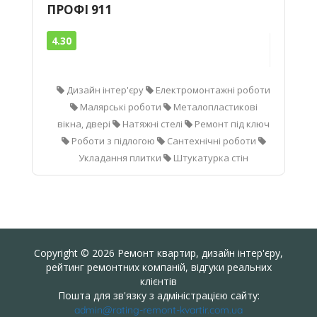
ПРОФІ 911
4.30
Дизайн інтер'єру
Електромонтажні роботи
Малярські роботи
Металопластикові
вікна, двері
Натяжні стелі
Ремонт під ключ
Роботи з підлогою
Сантехнічні роботи
Укладання плитки
Штукатурка стін
Copyright © 2026 Ремонт квартир, дизайн інтер'єру,
рейтинг ремонтних компаній, відгуки реальних
клієнтів
Пошта для зв'язку з адміністрацією сайту:
admin@rating-remont-kvartir.com.ua