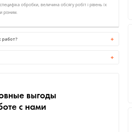
пецифіка обробки, величина обсягу робіт і рівень їх
и різним.
 работ?