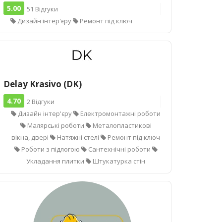
5.00
51 Відгуки
Дизайн інтер'єру
Ремонт під ключ
Delay Krasivo (DK)
4.70
2 Відгуки
Дизайн інтер'єру
Електромонтажні роботи
Малярські роботи
Металопластикові
вікна, двері
Натяжні стелі
Ремонт під ключ
Роботи з підлогою
Сантехнічні роботи
Укладання плитки
Штукатурка стін