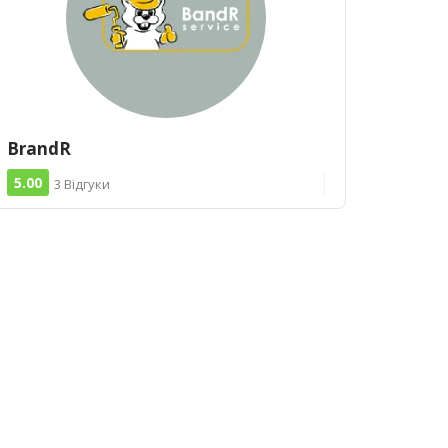
BrandR
5.00
3 Відгуки