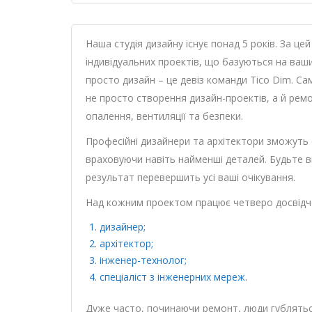
Наша студія дизайну існує понад 5 років. За це
індивідуальних проектів, що базуються на ваш
просто дизайн – це девіз команди Tico Dim. С
не просто створення дизайн-проектів, а й рем
опалення, вентиляції та безпеки.
Професійні дизайнери та архітектори зможуть
враховуючи навіть найменші деталей. Будьте в
результат перевершить усі ваші очікування.
Над кожним проектом працює четверо досвідчен
дизайнер;
архітектор;
інженер-технолог;
спеціаліст з інженерних мереж.
Дуже часто, починаючи ремонт, люди губляться 