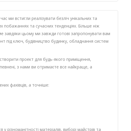
й час ми встигли реалізувати безліч унікальних та
их побажаннях та сучасних тенденціях. Більше ніж
аме завдяки цьому ми завжди готові запропонувати вам
онт під ключ, будівництво будинку, обладнання систем
 створити проект для будь-якого приміщення,
певнені, з нами ви отримаєте все найкраще, а
их фахівців, а точніше:
у різноманітності матеріалів, виборі майстрів та