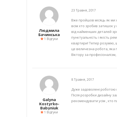
23 Травня, 2017
Вже пройшов місяць як ми 
всім хто зробив затишок у н
Людмила
від найменших деталей зро
Бачинська
пунктуальність і якість ре
1 Відгуки
квартири! Тепер розумію, щ
це величезна робота, яка 
Віктору за професіоналізм, 
8 Травня, 2017
Дуже задоволені роботою к
Після розробки дизайну за
Galyna
рекомендувати усім , хто п
Kostyrko-
Babyniuk
1 Відгуки