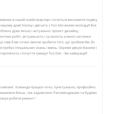
живемо в нашій новій квартирі і хочеться висловити подяку
ашому домі! Хлопці і дівчата з Tico Dim великі молодці!! Все
блено дуже якісно і актуально: проект дизайну,
монтних робіт, актуальність і сучасність кожної частинки
о самі б ми точно змогли зробити того, що зробили Ви, бо
потребує спеціальних знань і вмінь. Окреме дякую Василю і
терплячість і почуття гумору! Tico Dim – Ви найкращі!!!
омпанії . Команда працює чітко, пунктуально, професійно.
лишилися більш , ніж задоволені. Рекомендували та будемо
ланує робити ремонт !