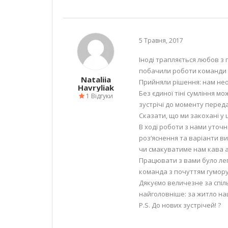
5 Травня, 2017
Іноді трапляється любов з
побачили роботи команди T
Nataliia
Прийняли рішення: нам не
Havryliak
Без єдиної тіні сумління м
1 Відгуки
зустрічі до моменту переда
Сказати, що ми закохані у 
В ході роботи з нами уточ
роз‘яснення та варіанти ви
чи смакуватиме нам кава аб
Працювати з вами було лег
команда з почуттям гумору
Дякуємо величезне за спільн
найголовніше: за житло наш
P.S. До нових зустрічей! ?