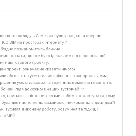
 першого погляду… Саме так було у нас, коли вперше
ICO DIM на просторах інтернету ?
обхідно познайомитись ближче ?
ожемо сказати, що все було ідеальним від першої нашої
чі нам готового проекту.
цей проект, означає не сказати нічого)
няли абсолютно усе: стильові рішення, кольорова гамма,
рішення усіх стильових та технічних моментів і навіть те,
о чай, під час кожної з наших зустрічей ??
ко, приємно і звісно весело (ми любимо пожартувати, тому
 була для нас не менш важливою, ніж команда з досвідом?)
і зусилля, виконану роботу, розуміння та підхід, і
ої МРІЇ!