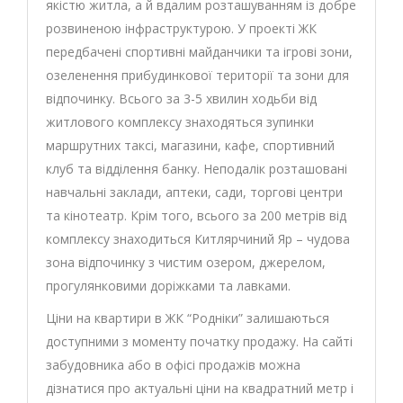
якістю житла, а й вдалим розташуванням із добре
розвиненою інфраструктурою. У проекті ЖК
передбачені спортивні майданчики та ігрові зони,
озеленення прибудинкової території та зони для
відпочинку. Всього за 3-5 хвилин ходьби від
житлового комплексу знаходяться зупинки
маршрутних таксі, магазини, кафе, спортивний
клуб та відділення банку. Неподалік розташовані
навчальні заклади, аптеки, сади, торгові центри
та кінотеатр. Крім того, всього за 200 метрів від
комплексу знаходиться Китлярчиний Яр – чудова
зона відпочинку з чистим озером, джерелом,
прогулянковими доріжками та лавками.
Ціни на квартири в ЖК “Родніки” залишаються
доступними з моменту початку продажу. На сайті
забудовника або в офісі продажів можна
дізнатися про актуальні ціни на квадратний метр і