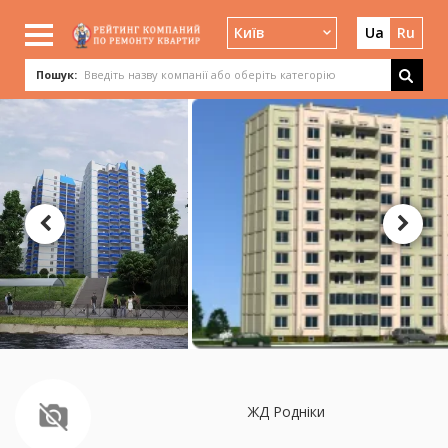
Київ
Ua
Ru
Пошук:
ЖД Родніки