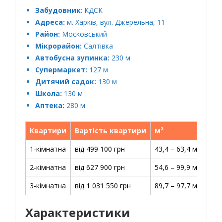
Забудовник
:
КДСК
Адреса:
м. Харків, вул. Джерельна, 11
Район:
Московський
Мікрорайон:
Салтівка
Автобусна зупинка:
230 м
Супермаркет:
127 м
Дитячий садок:
130 м
Школа:
130 м
Аптека:
280 м
Квартири
Вартість квартири
м²
Цін
1-кімнатна
від 499 100 грн
43,4 – 63,4 м2
11 
2-кімнатна
від 627 900 грн
54,6 – 99,9 м2
11 
3-кімнатна
від 1 031 550 грн
89,7 – 97,7 м2
11 
Характеристики