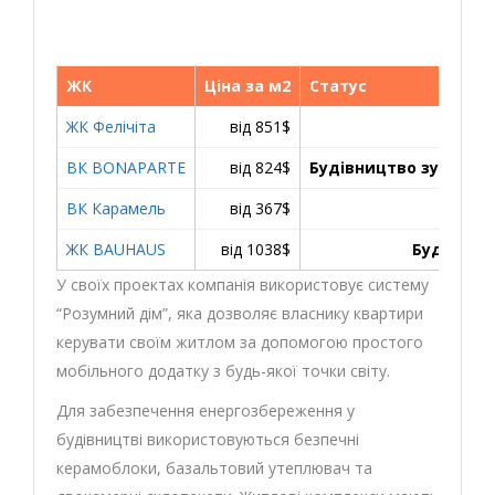
ЖК
Ціна за м2
Статус
ЖК Фелічіта
від 851$
Здан
ВК BONAPARTE
від 824$
Будівництво зупинен
ВК Карамель
від 367$
Здан
ЖК BAUHAUS
від 1038$
Будуєтьс
У своїх проектах компанія використовує систему
“Розумний дім”, яка дозволяє власнику квартири
керувати своїм житлом за допомогою простого
мобільного додатку з будь-якої точки світу.
Для забезпечення енергозбереження у
будівництві використовуються безпечні
керамоблоки, базальтовий утеплювач та