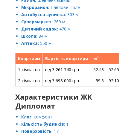
Район:
Шевченківський
Мікрорайон:
Павлове Поле
Автобусна зупинка:
303 м
Супермаркет:
269 м
Дитячий садок:
470 м
Школа:
84 м
Аптека:
550 м
Квартири
Вартість квартири
м²
Ц
1-кімнатна
від 3 261 740 грн
52.48 – 52.65 м2
6
2-кімнатна
від 3 698 000 грн
59.5 – 92.10 м2
6
Характеристики ЖК
Дипломат
Клас
: комфорт
Кількість будинків
: 1
Поверховість
: 17