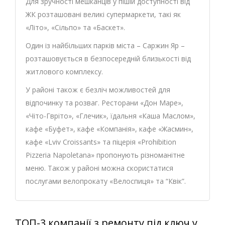
Для зручності мешканців у пішій доступності від
ЖК розташовані великі супермаркети, такі як
«Літо», «Сільпо» та «Баскет».
Один із найбільших парків міста – Саржин Яр –
розташовується в безпосередній близькості від
житлового комплексу.
У районі також є безліч можливостей для
відпочинку та розваг. Ресторани «Дон Маре»,
«Чіто-Гвріто», «Глечик», їдальня «Каша Маслом»,
кафе «Буфет», кафе «Компанія», кафе «Жасмин»,
кафе «Lviv Croissants» та піцерія «Prohibition
Pizzeria Napoletana» пропонують різноманітне
меню. Також у районі можна скористатися
послугами велопрокату «Велоспиця» та “Квік”.
ТОП-3 компанії з ремонту під ключ у