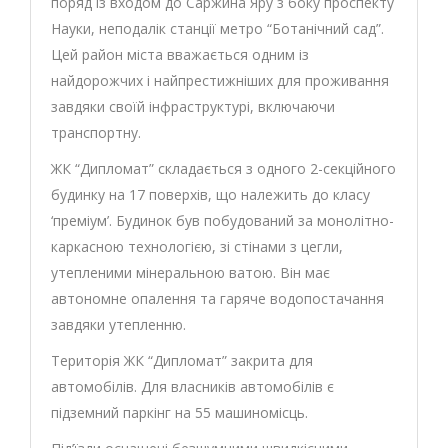
поряд із входом до Саржина Яру з боку проспекту
Науки, неподалік станції метро “Ботанічний сад”.
Цей район міста вважається одним із
найдорожчих і найпрестижніших для проживання
завдяки своїй інфраструктурі, включаючи
транспортну.
ЖК “Дипломат” складається з одного 2-секційного
будинку на 17 поверхів, що належить до класу
‘преміум’. Будинок був побудований за монолітно-
каркасною технологією, зі стінами з цегли,
утепленими мінеральною ватою. Він має
автономне опалення та гаряче водопостачання
завдяки утепленню.
Територія ЖК “Дипломат” закрита для
автомобілів. Для власників автомобілів є
підземний паркінг на 55 машиномісць.