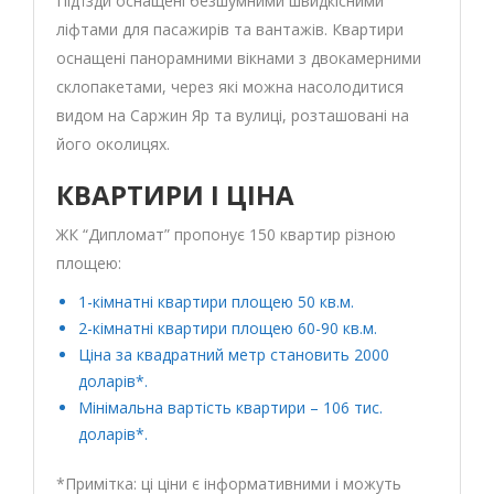
Під’їзди оснащені безшумними швидкісними
ліфтами для пасажирів та вантажів. Квартири
оснащені панорамними вікнами з двокамерними
склопакетами, через які можна насолодитися
видом на Саржин Яр та вулиці, розташовані на
його околицях.
КВАРТИРИ І ЦІНА
ЖК “Дипломат” пропонує 150 квартир різною
площею:
1-кімнатні квартири площею 50 кв.м.
2-кімнатні квартири площею 60-90 кв.м.
Ціна за квадратний метр становить 2000
доларів*.
Мінімальна вартість квартири – 106 тис.
доларів*.
*Примітка: ці ціни є інформативними і можуть