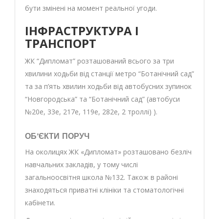
бути змінені на момент реальної угоди.
ІНФРАСТРУКТУРА І
ТРАНСПОРТ
ЖК “Дипломат” розташований всього за три
хвилини ходьби від станції метро “Ботанічний сад”
та за п’ять хвилин ходьби від автобусних зупинок
“Новгородська” та “Ботанічний сад” (автобуси
№20е, 33е, 217е, 119е, 282е, 2 троллі) ).
ОБ’ЄКТИ ПОРУЧ
На околицях ЖК «Дипломат» розташовано безліч
навчальних закладів, у тому числі
загальноосвітня школа №132. Також в районі
знаходяться приватні клініки та стоматологічні
кабінети.