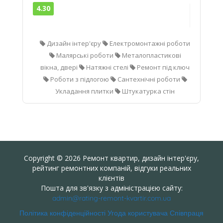
4.30
Дизайн інтер'єру
Електромонтажні роботи
Малярські роботи
Металопластикові
вікна, двері
Натяжні стелі
Ремонт під ключ
Роботи з підлогою
Сантехнічні роботи
Укладання плитки
Штукатурка стін
Copyright © 2026 Ремонт квартир, дизайн інтер'єру,
рейтинг ремонтних компаній, відгуки реальних
клієнтів
Пошта для зв'язку з адміністрацією сайту:
admin@rating-remont-kvartir.com.ua
Політика конфіденційності
Угода користувача
Співпраця