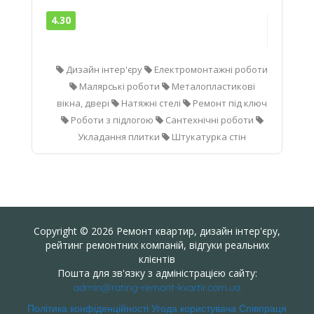
4.30
Дизайн інтер'єру
Електромонтажні роботи
Малярські роботи
Металопластикові
вікна, двері
Натяжні стелі
Ремонт під ключ
Роботи з підлогою
Сантехнічні роботи
Укладання плитки
Штукатурка стін
Copyright © 2026 Ремонт квартир, дизайн інтер'єру,
рейтинг ремонтних компаній, відгуки реальних
клієнтів
Пошта для зв'язку з адміністрацією сайту:
admin@rating-remont-kvartir.com.ua
Політика конфіденційності
Угода користувача
Співпраця