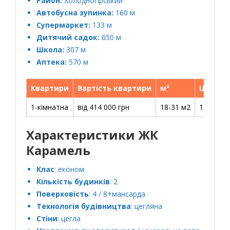
Район:
Холодногірський
Автобусна зупинка:
160 м
Супермаркет:
133 м
Дитячий садок:
650 м
Школа:
307 м
Аптека:
570 м
Квартири
Вартість квартири
м²
Ціна за
1-кімнатна
від 414 000 грн
18-31 м2
13 370 г
Характеристики ЖК
Карамель
Клас
: економ
Кількість будинків
: 2
Поверховість
: 4 / 8+мансарда
Технологія будівництва
: цегляна
Стіни
: цегла