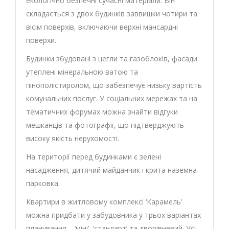
екологічно безпечні сучасні матеріали. Він
складається з двох будинків заввишки чотири та
вісім поверхів, включаючи верхні мансардні
поверхи.
Будинки збудовані з цегли та газоблоків, фасади
утеплені мінеральною ватою та
пінополістиролом, що забезпечує низьку вартість
комунальних послуг. У соціальних мережах та на
тематичних форумах можна знайти відгуки
мешканців та фотографії, що підтверджують
високу якість нерухомості.
На території перед будинками є зелені
насадження, дитячий майданчик і крита наземна
парковка.
Квартири в житловому комплексі ‘Карамель’
можна придбати у забудовника у трьох варіантах
планування – ‘міні’, ‘стандарт’ та дворівневий. Усі