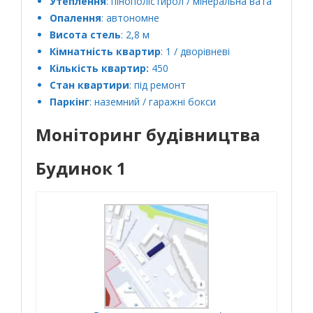
Утеплення
: пінополістирол / мінеральна вата
Опалення
: автономне
Висота стель
: 2,8 м
Кімнатність квартир
: 1 / дворівневі
Кількість квартир:
450
Стан квартири
: під ремонт
Паркінг
: наземний / гаражні бокси
Моніторинг будівництва
Будинок 1