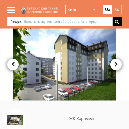
Київ
Ua
Ru
Пошук:
ЖК Карамель